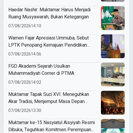
Haedar Nashir: Muktamar Harus Menjadi
Ruang Musyawarah, Bukan Ketegangan
07/08/2026
14:10
Wamen Fajar Apresiasi Ummuba, Sebut
LPTK Penopang Kemajuan Pendidikan
Indonesia
07/08/2026
14:06
FGD Akademi Sejarah Usulkan
Muhammadiyah Corner di PTMA
07/08/2026
14:02
Muktamar Tapak Suci XVI: Meneguhkan
Akar Tradisi, Menjemput Masa Depan
Mendunia
07/08/2026
13:30
Muktamar ke-15 Nasyiatul Aisyiyah Resmi
Dibuka, Teguhkan Komitmen Perempuan