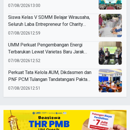
Muda Berkemajuan
07/08/2026
13:00
Siswa Kelas V SDMM Belajar Wirausaha,
Seluruh Laba Entrepreneur for Charity
Didonasikan
07/08/2026
12:59
UMM Perkuat Pengembangan Energi
Terbarukan Lewat Varietas Baru Jarak
Pagar JCUMM5
07/08/2026
12:52
Perkuat Tata Kelola AUM, Dikdasmen dan
PNF PCM Tulangan Tandatangani Pakta
Integritas
07/08/2026
12:51