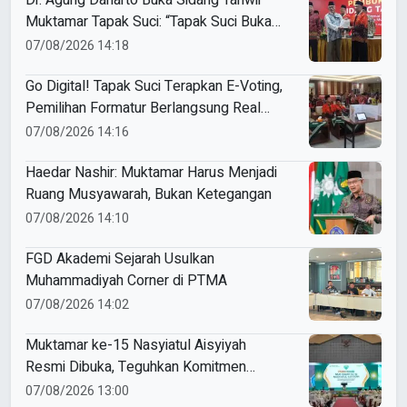
Dr. Agung Danarto Buka Sidang Tanwir
Muktamar Tapak Suci: “Tapak Suci Bukan
Organisasi Ko Ping Ho dan Dracin”
07/08/2026 14:18
Go Digital! Tapak Suci Terapkan E-Voting,
Pemilihan Formatur Berlangsung Real
Time
07/08/2026 14:16
Haedar Nashir: Muktamar Harus Menjadi
Ruang Musyawarah, Bukan Ketegangan
07/08/2026 14:10
FGD Akademi Sejarah Usulkan
Muhammadiyah Corner di PTMA
07/08/2026 14:02
Muktamar ke-15 Nasyiatul Aisyiyah
Resmi Dibuka, Teguhkan Komitmen
Perempuan Muda Berkemajuan
07/08/2026 13:00