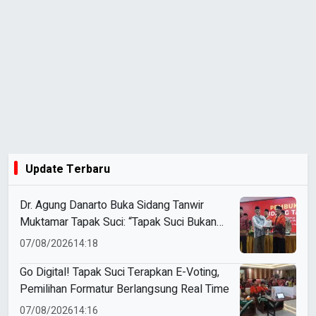
Update Terbaru
Dr. Agung Danarto Buka Sidang Tanwir
Muktamar Tapak Suci: “Tapak Suci Bukan
Organisasi Ko Ping Ho dan Dracin”
07/08/2026
14:18
Go Digital! Tapak Suci Terapkan E-Voting,
Pemilihan Formatur Berlangsung Real Time
07/08/2026
14:16