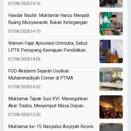
07/08/2026
14:16
Haedar Nashir: Muktamar Harus Menjadi
Ruang Musyawarah, Bukan Ketegangan
07/08/2026
14:10
Wamen Fajar Apresiasi Ummuba, Sebut
LPTK Penopang Kemajuan Pendidikan
Indonesia
07/08/2026
14:06
FGD Akademi Sejarah Usulkan
Muhammadiyah Corner di PTMA
07/08/2026
14:02
Muktamar Tapak Suci XVI: Meneguhkan
Akar Tradisi, Menjemput Masa Depan
Mendunia
07/08/2026
13:30
Muktamar ke-15 Nasyiatul Aisyiyah Resmi