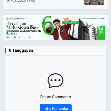
Perempuan Muda Berkemajuan
07/08/2026 13:00
0 Tanggapan
Empty Comments
Tulis Komentar