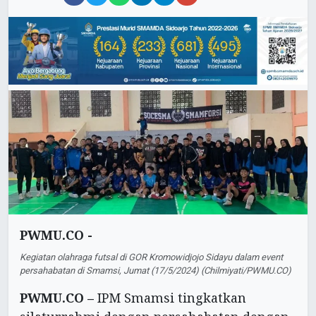
PWMU.CO -
Kegiatan olahraga futsal di GOR Kromowidjojo Sidayu dalam event
persahabatan di Smamsi, Jumat (17/5/2024) (Chilmiyati/PWMU.CO)
PWMU.CO –
IPM Smamsi tingkatkan