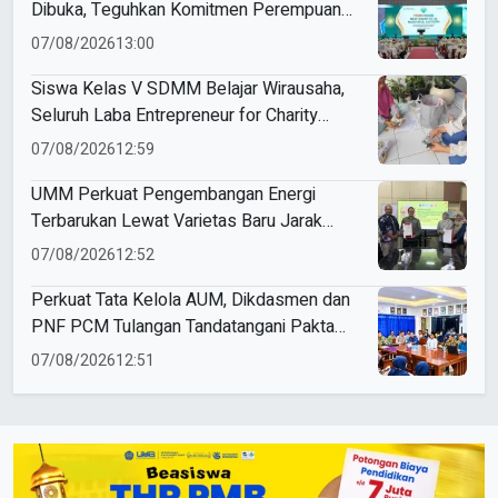
Dibuka, Teguhkan Komitmen Perempuan
Muda Berkemajuan
07/08/2026
13:00
Siswa Kelas V SDMM Belajar Wirausaha,
Seluruh Laba Entrepreneur for Charity
Didonasikan
07/08/2026
12:59
UMM Perkuat Pengembangan Energi
Terbarukan Lewat Varietas Baru Jarak
Pagar JCUMM5
07/08/2026
12:52
Perkuat Tata Kelola AUM, Dikdasmen dan
PNF PCM Tulangan Tandatangani Pakta
Integritas
07/08/2026
12:51