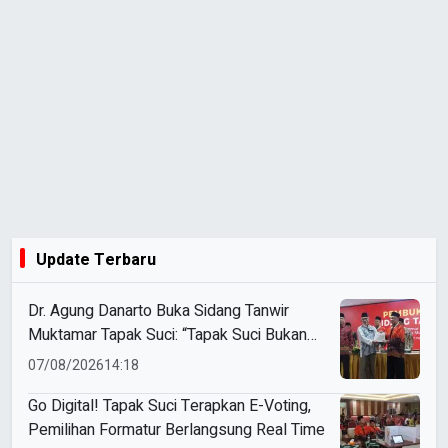
Update Terbaru
Dr. Agung Danarto Buka Sidang Tanwir
Muktamar Tapak Suci: “Tapak Suci Bukan
Organisasi Ko Ping Ho dan Dracin”
07/08/2026
14:18
Go Digital! Tapak Suci Terapkan E-Voting,
Pemilihan Formatur Berlangsung Real Time