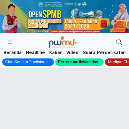
Skip
to
content
Beranda
Headline
Kabar
Video
Suara Perserikatan
Stan Senjata Tradisional...
Pertemuan Ikwam dan...
Mudipat Chil