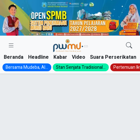
Skip
to
content
Beranda
Headline
Kabar
Video
Suara Perserikatan
Bersama Mudeba, Al...
Stan Senjata Tradisional...
Pertemuan Ik