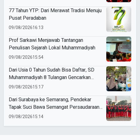
77 Tahun YTP: Dari Merawat Tradisi Menuju
Pusat Peradaban
09/08/2026
16:13
Prof Sarkawi Menjawab Tantangan
Penulisan Sejarah Lokal Muhammadiyah
09/08/2026
15:54
Dari Usia 0 Tahun Sudah Bisa Daftar, SD
Muhammadiyah 8 Tulangan Gencarkan
SPMB
09/08/2026
15:17
Dari Surabaya ke Semarang, Pendekar
Tapak Suci Bawa Semangat Persaudaraan
di Muktamar XVI
09/08/2026
15:14