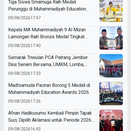
Tiga Siswa Smamuga Raih Medali
Perunggu di Muhammadiyah Education
Awards 2026
09/08/2026
17:47
Kepala MA Muhammadiyah 9 Al Mizan
Lamongan Raih Bronze Medal Tingkat
Jawa Timur pada ME Awards 2026
09/08/2026
17:40
Semarak Triwulan PCA Patrang Jember:
Diisi Senam Bersama, UMKM, Lomba,
Pemeriksaan Kesehatan, hingga
09/08/2026
17:33
Penyuluhan Sampah
Madtsamuda Paciran Borong 5 Medali di
Muhammadiyah Education Awards 2026
09/08/2026
17:26
Afnan Hadikusumo Kembali Pimpin Tapak
Suci, Dipilih Aklamasi untuk Periode 2026–
2031
09/08/2026
16:43