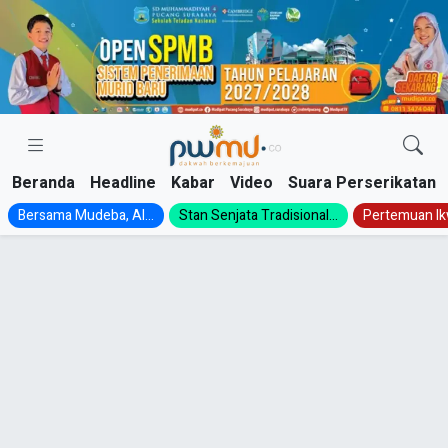
Skip
to
content
Beranda
Headline
Kabar
Video
Suara Perserikatan
Bersama Mudeba, Al...
Stan Senjata Tradisional...
Pertemuan Ik