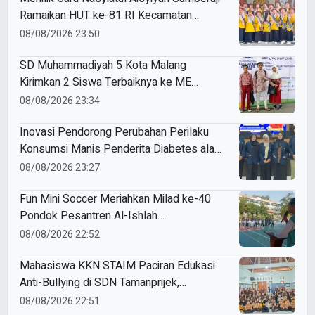
Ramaikan HUT ke-81 RI Kecamatan
Sukodadi
08/08/2026 23:50
SD Muhammadiyah 5 Kota Malang
Kirimkan 2 Siswa Terbaiknya ke ME
Award 2026
08/08/2026 23:34
Inovasi Pendorong Perubahan Perilaku
Konsumsi Manis Penderita Diabetes ala
Mahasiswa Unesa
08/08/2026 23:27
Fun Mini Soccer Meriahkan Milad ke-40
Pondok Pesantren Al-Ishlah
Sendangagung
08/08/2026 22:52
Mahasiswa KKN STAIM Paciran Edukasi
Anti-Bullying di SDN Tamanprijek,
Tanamkan Empati Sejak Dini
08/08/2026 22:51