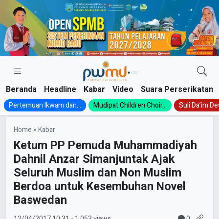
Skip
to
content
Beranda
Headline
Kabar
Video
Suara Perserikatan
Pertemuan Ikwam dan...
Mudipat Children Choir...
Suli Da’im Des
Home
»
Kabar
Ketum PP Pemuda Muhammadiyah
Dahnil Anzar Simanjuntak Ajak
Seluruh Muslim dan Non Muslim
Berdoa untuk Kesembuhan Novel
Baswedan
0
12/04/2017
10:31
- 1.053 views