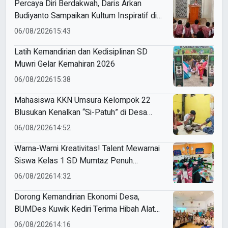
Percaya Diri Berdakwah, Daris Arkan
Budiyanto Sampaikan Kultum Inspiratif di
Masjid Baiturrahman
06/08/2026
15:43
Latih Kemandirian dan Kedisiplinan SD
Muwri Gelar Kemahiran 2026
06/08/2026
15:38
Mahasiswa KKN Umsura Kelompok 22
Blusukan Kenalkan “Si-Patuh” di Desa
Banjarkejen
06/08/2026
14:52
Warna-Warni Kreativitas! Talent Mewarnai
Siswa Kelas 1 SD Mumtaz Penuh
Keceriaan
06/08/2026
14:32
Dorong Kemandirian Ekonomi Desa,
BUMDes Kuwik Kediri Terima Hibah Alat
Pencetak Briket Biomassa Briqpress
06/08/2026
14:16