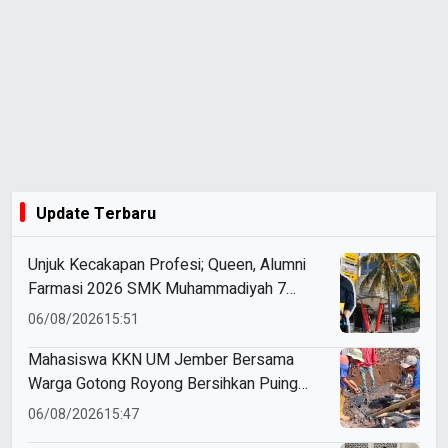
Update Terbaru
Unjuk Kecakapan Profesi; Queen, Alumni
Farmasi 2026 SMK Muhammadiyah 7
Gondanglegi Berhasil Kerja Sebelum Lulus
06/08/2026
15:51
Mahasiswa KKN UM Jember Bersama
Warga Gotong Royong Bersihkan Puing
Rumah Korban Kebakaran di Desa Sumber
06/08/2026
15:47
Anom