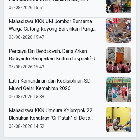
Gondanglegi Berhasil Kerja Sebelum
06/08/2026 15:51
Lulus
Mahasiswa KKN UM Jember Bersama
Warga Gotong Royong Bersihkan Puing
Rumah Korban Kebakaran di Desa
06/08/2026 15:47
Sumber Anom
Percaya Diri Berdakwah, Daris Arkan
Budiyanto Sampaikan Kultum Inspiratif di
Masjid Baiturrahman
06/08/2026 15:43
Latih Kemandirian dan Kedisiplinan SD
Muwri Gelar Kemahiran 2026
06/08/2026 15:38
Mahasiswa KKN Umsura Kelompok 22
Blusukan Kenalkan “Si-Patuh” di Desa
Banjarkejen
06/08/2026 14:52