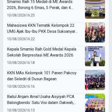
Smamio Raih 15 Medali di ME Awards
2026, Borong 6 Emas, 5 Perak, dan 4
Perunggu
10/08/2026
16:25
Mahasiswa KKN Tematik Kelompok 22
UMG Ajak Ibu-Ibu PKK Desa Sukoanyar
Berkreasi dengan Ecoprint
10/08/2026
16:22
Kepala Smamio Raih Gold Medal Kepala
Sekolah Berprestasi ME Awards 2026
10/08/2026
16:18
KKN MAs Kelompok 101 Panen Pakcoy
dan Seledri di Dusun Bagean
10/08/2026
16:16
Baitul Arqam Amal Usaha Aisyiyah PCA
Balongbendo: Satu Visi dalam Dakwah,
Satu Langkah untuk Kemajuan
10/08/2026
16:13