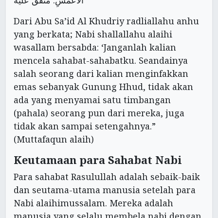
الْأَعْمَشِ. متفق عليه
Dari Abu Sa’id Al Khudriy radliallahu anhu
yang berkata; Nabi shallallahu alaihi
wasallam bersabda: ‘Janganlah kalian
mencela sahabat-sahabatku. Seandainya
salah seorang dari kalian menginfakkan
emas sebanyak Gunung Hhud, tidak akan
ada yang menyamai satu timbangan
(pahala) seorang pun dari mereka, juga
tidak akan sampai setengahnya.”
(Muttafaqun alaih)
Keutamaan para Sahabat Nabi
Para sahabat Rasulullah adalah sebaik-baik
dan seutama-utama manusia setelah para
Nabi alaihimussalam. Mereka adalah
manusia yang selalu membela nabi dengan