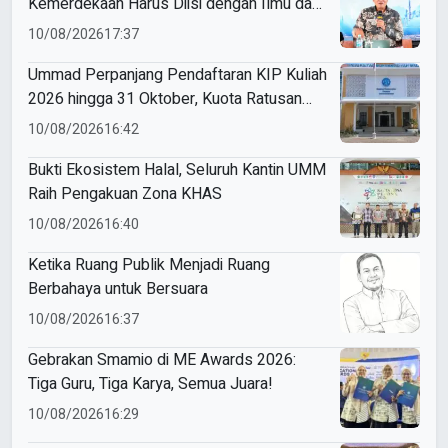
Kemerdekaan Harus Diisi dengan Ilmu dan
Amal
10/08/2026
17:37
Ummad Perpanjang Pendaftaran KIP Kuliah
2026 hingga 31 Oktober, Kuota Ratusan
Menanti
10/08/2026
16:42
Bukti Ekosistem Halal, Seluruh Kantin UMM
Raih Pengakuan Zona KHAS
10/08/2026
16:40
Ketika Ruang Publik Menjadi Ruang
Berbahaya untuk Bersuara
10/08/2026
16:37
Gebrakan Smamio di ME Awards 2026:
Tiga Guru, Tiga Karya, Semua Juara!
10/08/2026
16:29