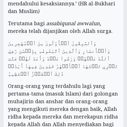
mendahului kesaksiannya.’ (HR al-Bukhari
dan Muslim)
Terutama bagi
assabiqunal awwalun
,
mereka telah dijanjikan oleh Allah surga.
وَٱلسَّٰبِقُونَ ٱلۡأَوَّلُونَ مِنَ ٱلۡمُهَٰجِرِينَ
وَٱلۡأَنصَارِ وَٱلَّذِينَ ٱتَّبَعُوهُم بِإِحۡسَٰنٖ رَّضِيَ
ٱللَّهُ عَنۡهُمۡ وَرَضُواْ عَنۡهُ وَأَعَدَّ لَهُمۡ جَنَّٰتٖ
تَجۡرِي تَحۡتَهَا ٱلۡأَنۡهَٰرُ خَٰلِدِينَ فِيهَآ أَبَدٗاۚ
ذَٰلِكَ ٱلۡفَوۡزُ ٱلۡعَظِيمُ
Orang-orang yang terdahulu lagi yang
pertama-tama (masuk Islam) dari golongan
muhajirin dan anshar dan orang-orang
yang mengikuti mereka dengan baik, Allah
ridha kepada mereka dan merekapun ridha
kepada Allah dan Allah menyediakan bagi