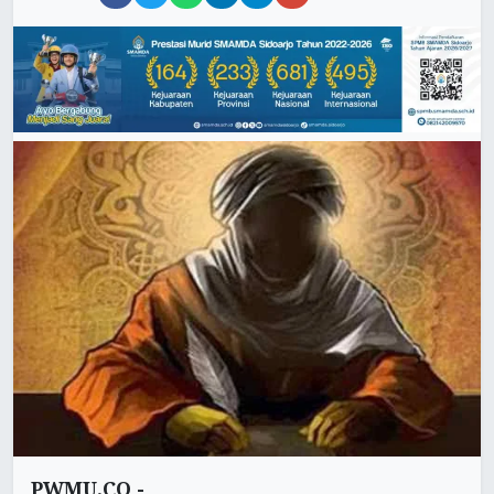
PWMU.CO -