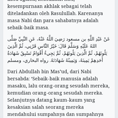
kesempurnaan akhlak sebagai telah
diteladankan oleh Rasulullah. Karenanya
masa Nabi dan para sahabatnya adalah
sebaik-baik masa.
عَنْ عَبْدِ اللَّهِ بن مسعود رَضِيَ اللَّهُ عَنْهُ، عَنِ النَّبِيِّ صَلَّى
اللهُ عَلَيْهِ وَسَلَّمَ قَالَ: خَيْرُ النَّاسِ قَرْنِي، ثُمَّ الَّذِينَ
يَلُونَهُمْ، ثُمَّ الَّذِينَ يَلُونَهُمْ، ثُمَّ يَجِيءُ أَقْوَامٌ تَسْبِقُ شَهَادَةُ
أَحَدِهِمْ يَمِينَهُ، وَيَمِينُهُ شَهَادَتَهُ. رواه البخاري، ومسلم
Dari Abdullah bin Mas’ud, dari Nabi
bersabda: ‘Sebaik-baik manusia adalah
masaku, lalu orang-orang sesudah mereka,
kemudian orang-orang sesudah mereka.
Selanjutnya datang kaum-kaum yang
kesaksian salah seorang mereka
mendahului sumpahnya dan sumpahnya