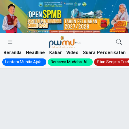
Skip
to
content
Beranda
Headline
Kabar
Video
Suara Perserikatan
Lentera Muhita Ajak...
Bersama Mudeba, Al...
Stan Senjata Tradi