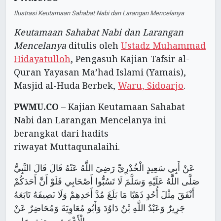
Ilustrasi Keutamaan Sahabat Nabi dan Larangan Mencelanya
Keutamaan Sahabat Nabi dan Larangan
Mencelanya
ditulis oleh
Ustadz Muhammad
Hidayatulloh
, Pengasuh Kajian Tafsir al-
Quran Yayasan Ma’had Islami (Yamais),
Masjid al-Huda Berbek,
Waru, Sidoarjo
.
PWMU.CO
– Kajian Keutamaan Sahabat
Nabi dan Larangan Mencelanya ini
berangkat dari hadits
riwayat Muttaqunalaihi.
عَنْ أَبِي سَعِيدٍ الْخُدْرِيِّ رَضِيَ اللَّهُ عَنْهُ قَالَ قَالَ النَّبِيُّ
صَلَّى اللَّهُ عَلَيْهِ وَسَلَّمَ لَا تَسُبُّوا أَصْحَابِي فَلَوْ أَنَّ أَحَدَكُمْ
أَنْفَقَ مِثْلَ أُحُدٍ ذَهَبًا مَا بَلَغَ مُدَّ أَحَدِهِمْ وَلَا نَصِيفَهُ تَابَعَهُ
جَرِيرٌ وَعَبْدُ اللَّهِ بْنُ دَاوُدَ وَأَبُو مُعَاوِيَةَ وَمُحَاضِرٌ عَنْ