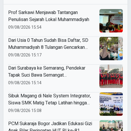
Prof Sarkawi Menjawab Tantangan
Penulisan Sejarah Lokal Muhammadiyah
09/08/2026 15:54
Dari Usia 0 Tahun Sudah Bisa Daftar, SD
Muhammadiyah 8 Tulangan Gencarkan
SPMB
09/08/2026 15:17
Dari Surabaya ke Semarang, Pendekar
Tapak Suci Bawa Semangat
Persaudaraan di Muktamar XVI
09/08/2026 15:14
Sibuk Magang di Nale System Integrator,
Siswa SMK Matig Tetap Latihan hingga
Raih Gold Medal ME Awards 2026
09/08/2026 15:08
PCM Sukaraja Bogor Jadikan Edukasi Gizi
Anak Pilar Peringatan HUT RI ke-81