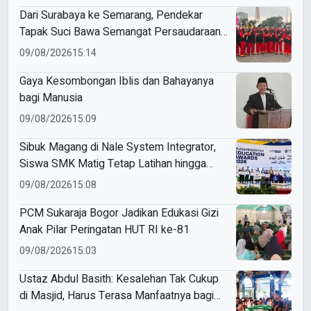
Dari Surabaya ke Semarang, Pendekar
Tapak Suci Bawa Semangat Persaudaraan
di Muktamar XVI
09/08/2026
15:14
Gaya Kesombongan Iblis dan Bahayanya
bagi Manusia
09/08/2026
15:09
Sibuk Magang di Nale System Integrator,
Siswa SMK Matig Tetap Latihan hingga
Raih Gold Medal ME Awards 2026
09/08/2026
15:08
PCM Sukaraja Bogor Jadikan Edukasi Gizi
Anak Pilar Peringatan HUT RI ke-81
09/08/2026
15:03
Ustaz Abdul Basith: Kesalehan Tak Cukup
di Masjid, Harus Terasa Manfaatnya bagi