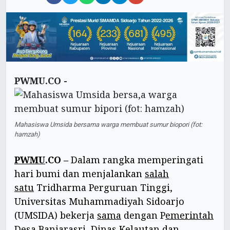
PWMU.CO -
Mahasiswa Umsida bersama warga membuat sumur biopori (fot:
hamzah)
PWMU
.CO –
Dalam rangka memperingati
hari bumi dan menjalankan
salah
satu
Tridharma Perguruan Tinggi,
Universitas Muhammadiyah Sidoarjo
(UMSIDA) bekerja
sama
dengan P
emerintah
Desa Banjarasri, Dinas Kelautan dan