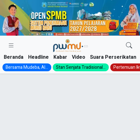
Skip
to
content
Beranda
Headline
Kabar
Video
Suara Perserikatan
Bersama Mudeba, Al...
Stan Senjata Tradisional...
Pertemuan Ik