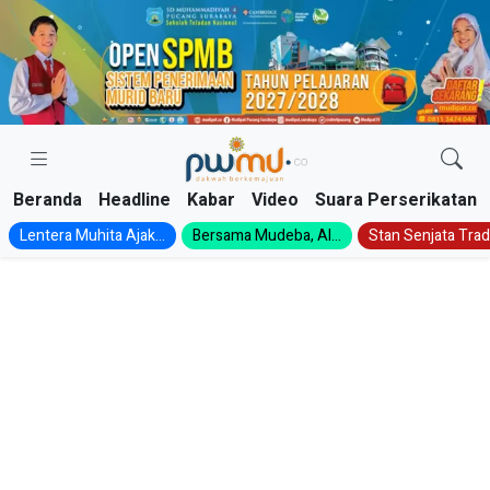
Skip
to
content
Beranda
Headline
Kabar
Video
Suara Perserikatan
Lentera Muhita Ajak...
Bersama Mudeba, Al...
Stan Senjata Tradi