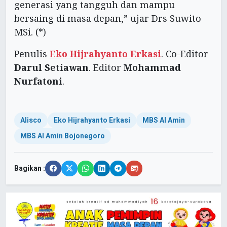
generasi yang tangguh dan mampu
bersaing di masa depan,” ujar Drs Suwito
MSi. (*)
Penulis
Eko Hijrahyanto Erkasi
. Co-Editor
Darul Setiawan
. Editor
Mohammad
Nurfatoni
.
Alisco
Eko Hijrahyanto Erkasi
MBS Al Amin
MBS Al Amin Bojonegoro
Bagikan :