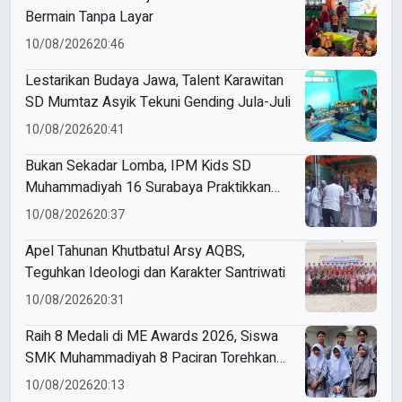
Bermain Tanpa Layar
10/08/2026
20:46
Lestarikan Budaya Jawa, Talent Karawitan
SD Mumtaz Asyik Tekuni Gending Jula-Juli
10/08/2026
20:41
Bukan Sekadar Lomba, IPM Kids SD
Muhammadiyah 16 Surabaya Praktikkan
Kepemimpinan di HUT RI
10/08/2026
20:37
Apel Tahunan Khutbatul Arsy AQBS,
Teguhkan Ideologi dan Karakter Santriwati
10/08/2026
20:31
Raih 8 Medali di ME Awards 2026, Siswa
SMK Muhammadiyah 8 Paciran Torehkan
Prestasi
10/08/2026
20:13