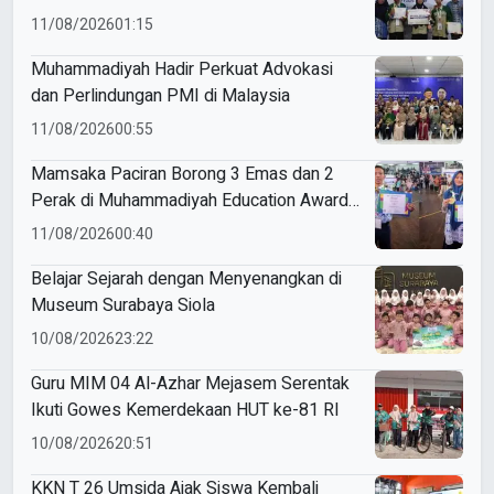
11/08/2026
01:15
Muhammadiyah Hadir Perkuat Advokasi
dan Perlindungan PMI di Malaysia
11/08/2026
00:55
Mamsaka Paciran Borong 3 Emas dan 2
Perak di Muhammadiyah Education Awards
2026
11/08/2026
00:40
Belajar Sejarah dengan Menyenangkan di
Museum Surabaya Siola
10/08/2026
23:22
Guru MIM 04 Al-Azhar Mejasem Serentak
Ikuti Gowes Kemerdekaan HUT ke-81 RI
10/08/2026
20:51
KKN T 26 Umsida Ajak Siswa Kembali