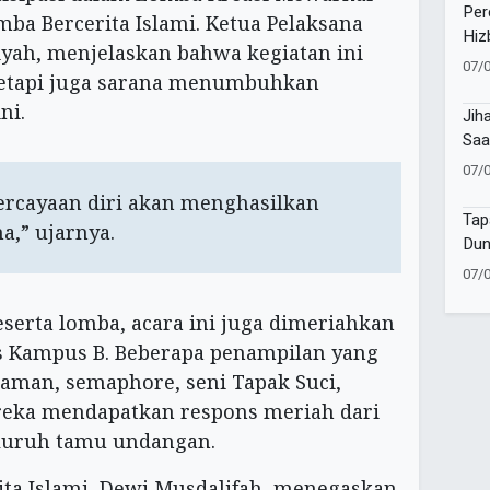
Per
ba Bercerita Islami. Ketua Pelaksana
Hiz
iyah, menjelaskan bahwa kegiatan ini
Muh
07/
tetapi juga sarana menumbuhkan
Lat
Sa
ni.
Jih
Saa
Pen
07/
Um
percayaan diri akan menghasilkan
Tap
,” ujarnya.
Dun
07/
erta lomba, acara ini juga dimeriahkan
s Kampus B. Beberapa penampilan yang
Saman, semaphore, seni Tapak Suci,
ereka mendapatkan respons meriah dari
eluruh tamu undangan.
rita Islami, Dewi Musdalifah, menegaskan