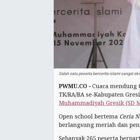
Salah satu peserta bercerita islami sangat e
PWMU.CO -
Cuaca mendung t
TK/RA/BA se-Kabupaten Gresi
Muhammadiyah Gresik (SD M
Open school bertema
Ceria N
berlangsung meriah dan pen
Sebanyak 265 peserta berpar