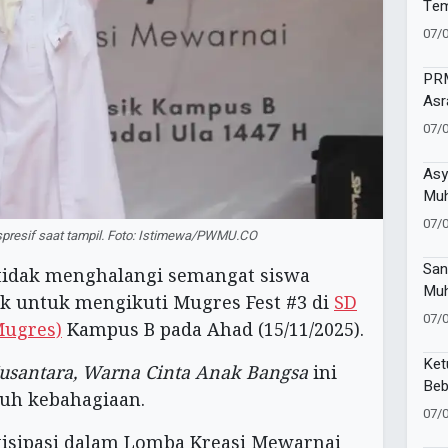
Tem
Men
07/
PRM
Asr
den
07/
Asy
Muh
Bel
07/
kspresif saat tampil. Foto: Istimewa/PWMU.CO
Bat
San
idak menghalangi semangat siswa
Muh
k untuk mengikuti Mugres Fest #3 di
SD
Dah
07/
ugres)
Kampus B pada Ahad (15/11/2025).
Lew
Agu
Ket
usantara, Warna Cinta Anak Bangsa
ini
Beb
uh kebahagiaan.
Men
07/
tisipasi dalam Lomba Kreasi Mewarnai