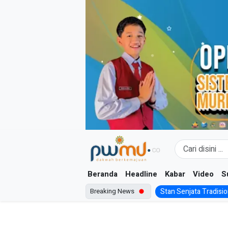
Skip
to
content
Beranda
Headline
Kabar
Video
S
Breaking News
Stan Senjata Tradision