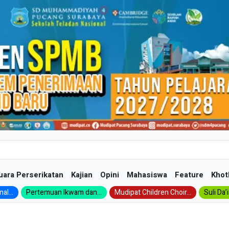
uara Perserikatan
Kajian
Opini
Mahasiswa
Feature
Khot
al...
Pertemuan Ikwam dan...
Mudipat Children Choir...
Suli Da’