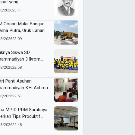
pat yang
yenangkan?
08/2026
23:11
 Gosari Mulai Bangun
ama Putra, Uruk Lahan
gan 81 Dump Truck
08/2026
23:09
iknya Siswa SD
ammadiyah 3 Ikrom
ajar Membatik dengan
08/2026
22:58
ang Pakcoy
tri Panti Asuhan
ammadiyah KH. Achmad
lan Latih Kepemimpinan
08/2026
22:51
at Kepanitiaan
stusan
ua MPID PDM Surabaya
erkan Tips Produktif
ulis Sejarah
08/2026
22:48