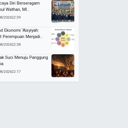
caya Diri Berseragam
bul Wathan, MI
ammadiyah Resik Ikuti
08/2026
22:39
gab Pramuka Siaga
mbeng
ad Ekonomi ‘Aisyiyah:
t Perempuan Menjadi
ggerak Kemandirian
08/2026
22:38
at
ak Suci Menuju Panggung
ia
08/2026
22:17