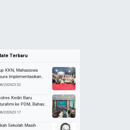
date Terbaru
up KKN, Mahasiswa
ura Implementasikan
pact Bin untuk Sampah
08/2026
23:32
rganik di Ketabang
olres Kediri Baru
aturahmi ke PDM, Bahas
ergi Jaga Kamtibmas
08/2026
23:17
kah Sekolah Masih