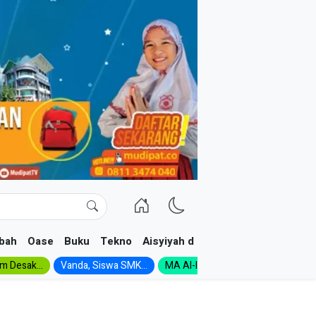
bah
Oase
Buku
Tekno
Aisyiyah dan NA
im Desak...
Vanda, Siswa SMK...
MA Al-Ishlah Gelar...
Muktamar A