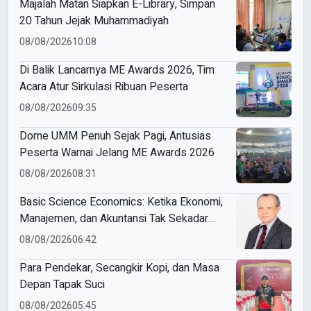
Majalah Matan Siapkan E-Library, Simpan
20 Tahun Jejak Muhammadiyah
08/08/2026
10:08
Di Balik Lancarnya ME Awards 2026, Tim
Acara Atur Sirkulasi Ribuan Peserta
08/08/2026
09:35
Dome UMM Penuh Sejak Pagi, Antusias
Peserta Warnai Jelang ME Awards 2026
08/08/2026
08:31
Basic Science Economics: Ketika Ekonomi,
Manajemen, dan Akuntansi Tak Sekadar
Bicara Angka
08/08/2026
06:42
Para Pendekar, Secangkir Kopi, dan Masa
Depan Tapak Suci
08/08/2026
05:45