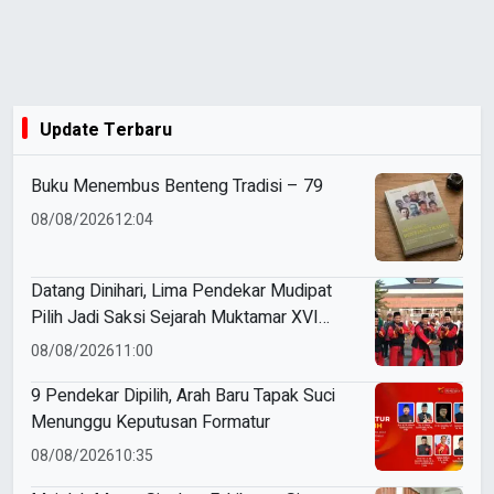
Update Terbaru
Buku Menembus Benteng Tradisi – 79
08/08/2026
12:04
Datang Dinihari, Lima Pendekar Mudipat
Pilih Jadi Saksi Sejarah Muktamar XVI
Tapak Suci
08/08/2026
11:00
9 Pendekar Dipilih, Arah Baru Tapak Suci
Menunggu Keputusan Formatur
08/08/2026
10:35