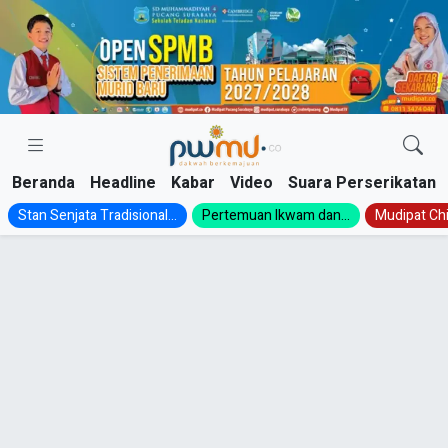
Skip
to
content
Beranda
Headline
Kabar
Video
Suara Perserikatan
Stan Senjata Tradisional...
Pertemuan Ikwam dan...
Mudipat Chil