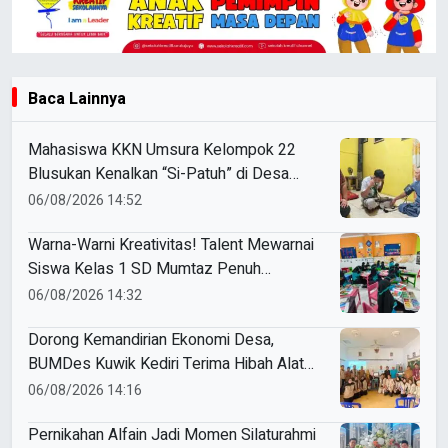
Baca Lainnya
Mahasiswa KKN Umsura Kelompok 22
Blusukan Kenalkan “Si-Patuh” di Desa
Banjarkejen
06/08/2026 14:52
Warna-Warni Kreativitas! Talent Mewarnai
Siswa Kelas 1 SD Mumtaz Penuh
Keceriaan
06/08/2026 14:32
Dorong Kemandirian Ekonomi Desa,
BUMDes Kuwik Kediri Terima Hibah Alat
Pencetak Briket Biomassa Briqpress
06/08/2026 14:16
Pernikahan Alfain Jadi Momen Silaturahmi