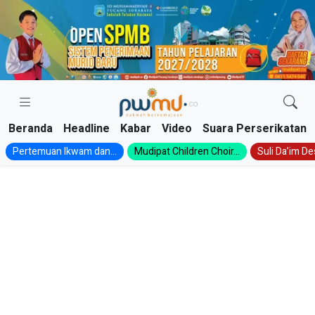
Skip
to
content
Beranda
Headline
Kabar
Video
Suara Perserikatan
Pertemuan Ikwam dan...
Mudipat Children Choir...
Suli Da’im Des