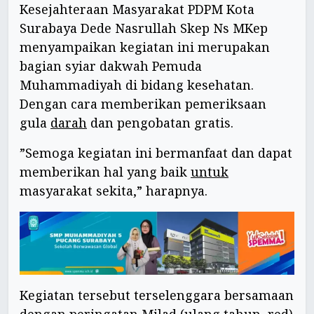
Kesejahteraan Masyarakat PDPM Kota
Surabaya Dede Nasrullah Skep Ns MKep
menyampaikan kegiatan ini merupakan
bagian syiar dakwah Pemuda
Muhammadiyah di bidang kesehatan.
Dengan cara memberikan pemeriksaan
gula
darah
dan pengobatan gratis.
”Semoga kegiatan ini bermanfaat dan dapat
memberikan hal yang baik
untuk
masyarakat sekita,” harapnya.
Kegiatan tersebut terselenggara bersamaan
dengan peringatan
Milad
(ulang
tahun
, red)