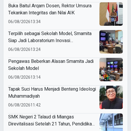
Buka Baitul Arqam Dosen, Rektor Umsura
Tekankan Integritas dan Nilai AIK
06/08/2026
13:34
Terpilih sebagai Sekolah Model, Smamita
Siap Jadi Laboratorium Inovasi
Pembelajaran AI
06/08/2026
13:24
Pengawas Beberkan Alasan Smamita Jadi
Sekolah Model
06/08/2026
13:14
Tapak Suci Harus Menjadi Benteng Ideologi
Muhammadiyah
06/08/2026
11:42
SMK Negeri 2 Talaud di Miangas
Direvitalisasi Setelah 21 Tahun, Pendidikan
3T Makin Berkualitas