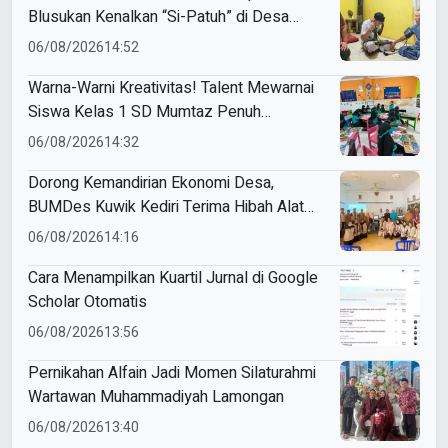
Blusukan Kenalkan “Si-Patuh” di Desa
Banjarkejen
06/08/2026
14:52
Warna-Warni Kreativitas! Talent Mewarnai
Siswa Kelas 1 SD Mumtaz Penuh
Keceriaan
06/08/2026
14:32
Dorong Kemandirian Ekonomi Desa,
BUMDes Kuwik Kediri Terima Hibah Alat
Pencetak Briket Biomassa Briqpress
06/08/2026
14:16
Cara Menampilkan Kuartil Jurnal di Google
Scholar Otomatis
06/08/2026
13:56
Pernikahan Alfain Jadi Momen Silaturahmi
Wartawan Muhammadiyah Lamongan
06/08/2026
13:40