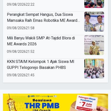
09/08/2026
22:22
Perangkat Sempat Hangus, Dua Siswa
Mamsaka Raih Emas Robotika ME Awards
2026
09/08/2026
21:58
Mili Banyu Wakili SMP At-Tajdid Blora di
ME Awards 2026
09/08/2026
21:52
KKN STAIM Kelompok 1 Ajak Siswa MI
GUPPI Telogorejo Biasakan PHBS
09/08/2026
21:45