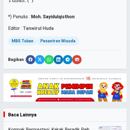
Tuban. (*)
*) Penulis :
Moh. Sayidulqisthon
Editor :
Tanwirul Huda
MBS Tuban
Pesantren Wisuda
Bagikan :
Baca Lainnya
Kompak Berprestasi, Kakak Beradik Raih