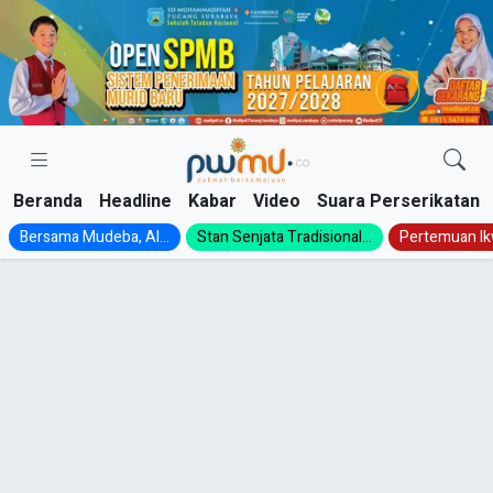
Skip
to
content
Beranda
Headline
Kabar
Video
Suara Perserikatan
Bersama Mudeba, Al...
Stan Senjata Tradisional...
Pertemuan Ik