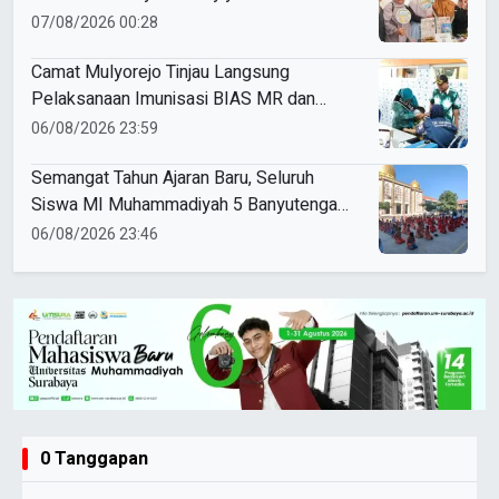
07/08/2026 00:28
Camat Mulyorejo Tinjau Langsung
Pelaksanaan Imunisasi BIAS MR dan
HPV di SD Muhammadiyah 18 Surabaya
06/08/2026 23:59
Semangat Tahun Ajaran Baru, Seluruh
Siswa MI Muhammadiyah 5 Banyutengah
Ikuti Latihan Tapak Suci Perdana
06/08/2026 23:46
0 Tanggapan