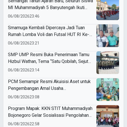
Semangat Tahun Ajaran Baru, Seluruh Siswa
MI Muhammadiyah 5 Banyutengah Ikuti
Latihan Tapak Suci Perdana
06/08/2026
23:46
Smamuga Kembali Dipercaya Jadi Tuan
Rumah Lomba Voli dan Futsal HUT RI Ke-
81 Kecamatan Tulangan
06/08/2026
23:21
SMP UMP Resmi Buka Penerimaan Tamu
Hizbul Wathan, Tema “Satu Qobilah, Sejuta
Cerita” Curi Perhatian
06/08/2026
23:14
PCM Semampir Resmi Akuisisi Aset untuk
Pengembangan Amal Usaha
Muhammadiyah
06/08/2026
23:08
Program Mapak: KKN STIT Muhammadiyah
Bojonegoro Gelar Sosialisasi Pengolahan
Sampah
06/08/2026
22:58