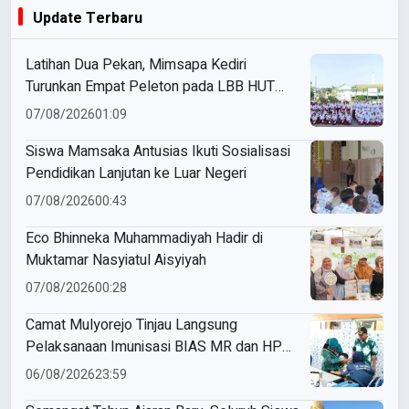
Update Terbaru
Latihan Dua Pekan, Mimsapa Kediri
Turunkan Empat Peleton pada LBB HUT
Ke-81 RI Kecamatan Pare
07/08/2026
01:09
Siswa Mamsaka Antusias Ikuti Sosialisasi
Pendidikan Lanjutan ke Luar Negeri
07/08/2026
00:43
Eco Bhinneka Muhammadiyah Hadir di
Muktamar Nasyiatul Aisyiyah
07/08/2026
00:28
Camat Mulyorejo Tinjau Langsung
Pelaksanaan Imunisasi BIAS MR dan HPV
di SD Muhammadiyah 18 Surabaya
06/08/2026
23:59