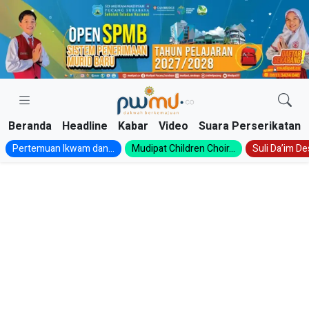
Skip
to
content
Beranda
Headline
Kabar
Video
Suara Perserikatan
Pertemuan Ikwam dan...
Mudipat Children Choir...
Suli Da’im Des