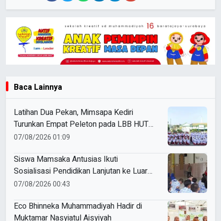
Baca Lainnya
Latihan Dua Pekan, Mimsapa Kediri
Turunkan Empat Peleton pada LBB HUT
Ke-81 RI Kecamatan Pare
07/08/2026 01:09
Siswa Mamsaka Antusias Ikuti
Sosialisasi Pendidikan Lanjutan ke Luar
Negeri
07/08/2026 00:43
Eco Bhinneka Muhammadiyah Hadir di
Muktamar Nasyiatul Aisyiyah