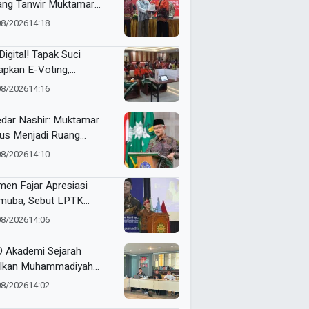
ang Tanwir Muktamar
ak Suci: “Tapak Suci
08/2026
14:18
an Organisasi Ko Ping
dan Dracin”
Digital! Tapak Suci
apkan E-Voting,
ilihan Formatur
08/2026
14:16
langsung Real Time
dar Nashir: Muktamar
us Menjadi Ruang
yawarah, Bukan
08/2026
14:10
egangan
en Fajar Apresiasi
uba, Sebut LPTK
opang Kemajuan
08/2026
14:06
didikan Indonesia
 Akademi Sejarah
lkan Muhammadiyah
ner di PTMA
08/2026
14:02