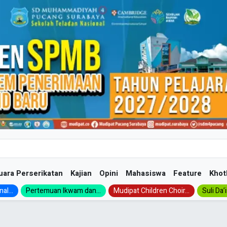
uara Perserikatan
Kajian
Opini
Mahasiswa
Feature
Khot
al...
Pertemuan Ikwam dan...
Mudipat Children Choir...
Suli Da’