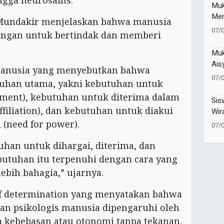
Muk
Men
 Mundakir menjelaskan bahwa manusia
Men
07/
ongan untuk bertindak dan memberi
Men
Muk
Ais
 manusia yang menyebutkan bahwa
Teg
07/
tuhan utama, yakni kebutuhan untuk
Per
vement), kebutuhan untuk diterima dalam
Ber
Sis
ffiliation), dan kebutuhan untuk diakui
Wir
Ent
 (need for power).
07/
Did
uhan untuk dihargai, diterima, dan
utuhan itu terpenuhi dengan cara yang
ebih bahagia,” ujarnya.
elf determination yang menyatakan bahwa
an psikologis manusia dipengaruhi oleh
ya kebebasan atau otonomi tanpa tekanan,