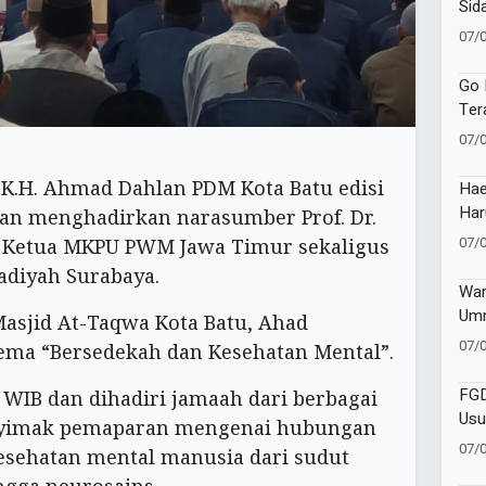
Sid
Tap
07/
Buk
Ho 
Go 
Ter
Pem
07/
Ber
 K.H. Ahmad Dahlan PDM Kota Batu edisi
Hae
Har
gan menghadirkan narasumber Prof. Dr.
Mus
07/
p., Ketua MKPU PWM Jawa Timur sekaligus
Ket
diyah Surabaya.
Wam
Umm
Masjid At-Taqwa Kota Batu, Ahad
Pen
07/
 tema “Bersedekah dan Kesehatan Mental”.
Pen
FGD
 WIB dan dihadiri jamaah dari berbagai
Usu
nyimak pemaparan mengenai hubungan
Cor
07/
esehatan mental manusia dari sudut
ingga neurosains.