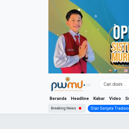
Skip
to
content
Beranda
Headline
Kabar
Video
S
Breaking News
Stan Senjata Tradision