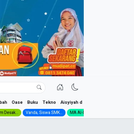
bah
Oase
Buku
Tekno
Aisyiyah dan NA
im Desak...
Vanda, Siswa SMK...
MA Al-Ishlah Gelar...
Muktamar A