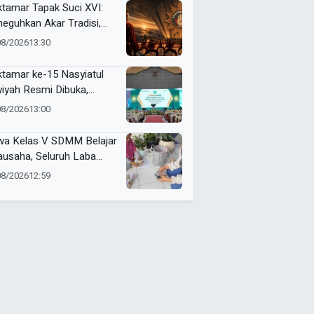
tamar Tapak Suci XVI:
eguhkan Akar Tradisi,
jemput Masa Depan
08/2026
13:30
dunia
tamar ke-15 Nasyiatul
yiyah Resmi Dibuka,
uhkan Komitmen
08/2026
13:00
empuan Muda
kemajuan
wa Kelas V SDMM Belajar
ausaha, Seluruh Laba
repreneur for Charity
08/2026
12:59
onasikan