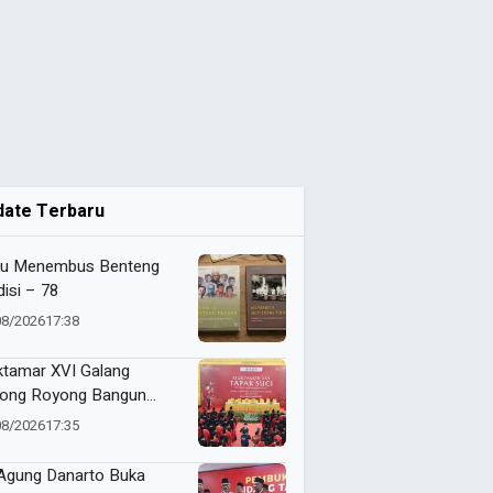
date Terbaru
u Menembus Benteng
disi – 78
08/2026
17:38
tamar XVI Galang
ong Royong Bangun
epokan Tapak Suci Rp 20
08/2026
17:35
ar
 Agung Danarto Buka