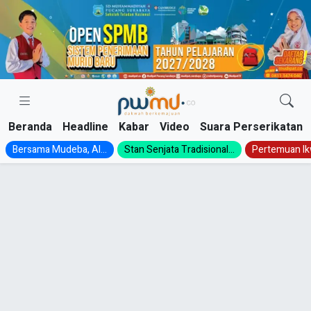
Skip
to
content
Beranda
Headline
Kabar
Video
Suara Perserikatan
Bersama Mudeba, Al...
Stan Senjata Tradisional...
Pertemuan Ik