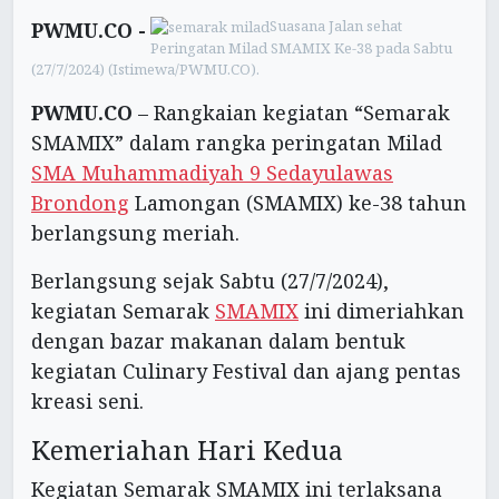
Suasana Jalan sehat
PWMU.CO -
Peringatan Milad SMAMIX Ke-38 pada Sabtu
(27/7/2024) (Istimewa/PWMU.CO).
PWMU.CO
– Rangkaian kegiatan “Semarak
SMAMIX” dalam rangka peringatan Milad
SMA Muhammadiyah 9 Sedayulawas
Brondong
Lamongan (SMAMIX) ke-38 tahun
berlangsung meriah.
Berlangsung sejak Sabtu (27/7/2024),
kegiatan Semarak
SMAMIX
ini dimeriahkan
dengan bazar makanan dalam bentuk
kegiatan Culinary Festival dan ajang pentas
kreasi seni.
Kemeriahan Hari Kedua
Kegiatan Semarak SMAMIX ini terlaksana