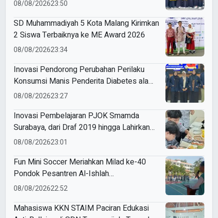
Sukodadi
08/08/2026
23:50
SD Muhammadiyah 5 Kota Malang Kirimkan
2 Siswa Terbaiknya ke ME Award 2026
08/08/2026
23:34
Inovasi Pendorong Perubahan Perilaku
Konsumsi Manis Penderita Diabetes ala
Mahasiswa Unesa
08/08/2026
23:27
Inovasi Pembelajaran PJOK Smamda
Surabaya, dari Draf 2019 hingga Lahirkan
Modul Gizi Digital
08/08/2026
23:01
Fun Mini Soccer Meriahkan Milad ke-40
Pondok Pesantren Al-Ishlah
Sendangagung
08/08/2026
22:52
Mahasiswa KKN STAIM Paciran Edukasi