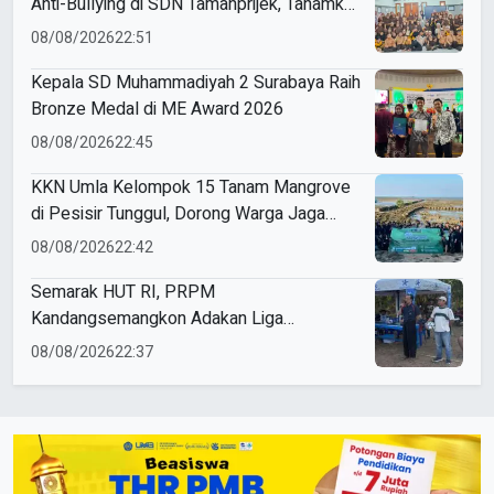
Anti-Bullying di SDN Tamanprijek, Tanamkan
Empati Sejak Dini
08/08/2026
22:51
Kepala SD Muhammadiyah 2 Surabaya Raih
Bronze Medal di ME Award 2026
08/08/2026
22:45
KKN Umla Kelompok 15 Tanam Mangrove
di Pesisir Tunggul, Dorong Warga Jaga
Lingkungan
08/08/2026
22:42
Semarak HUT RI, PRPM
Kandangsemangkon Adakan Liga
Kemerdekaan 2026
08/08/2026
22:37