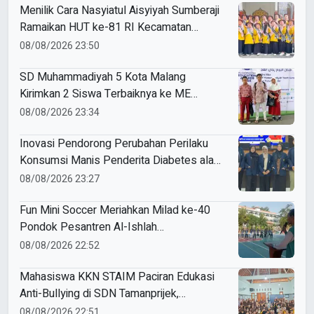
Menilik Cara Nasyiatul Aisyiyah Sumberaji
Ramaikan HUT ke-81 RI Kecamatan
Sukodadi
08/08/2026 23:50
SD Muhammadiyah 5 Kota Malang
Kirimkan 2 Siswa Terbaiknya ke ME
Award 2026
08/08/2026 23:34
Inovasi Pendorong Perubahan Perilaku
Konsumsi Manis Penderita Diabetes ala
Mahasiswa Unesa
08/08/2026 23:27
Fun Mini Soccer Meriahkan Milad ke-40
Pondok Pesantren Al-Ishlah
Sendangagung
08/08/2026 22:52
Mahasiswa KKN STAIM Paciran Edukasi
Anti-Bullying di SDN Tamanprijek,
Tanamkan Empati Sejak Dini
08/08/2026 22:51