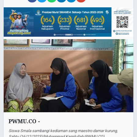
PWMU.CO -
Siswa Smala sambangi kediaman sang maestro damar kurung,
Sabtu (16/12/2023)(Muhammad Kamilullah/PWMU.CO)