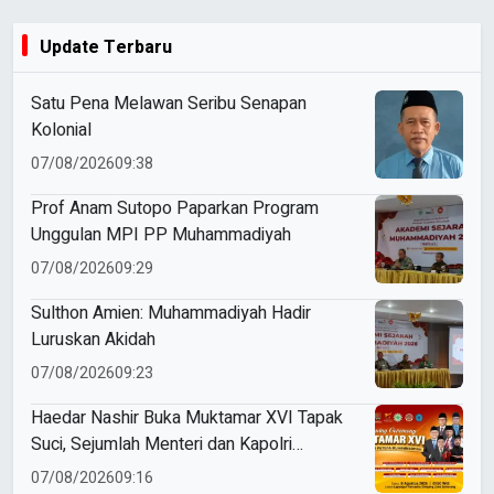
Update Terbaru
Satu Pena Melawan Seribu Senapan
Kolonial
07/08/2026
09:38
Prof Anam Sutopo Paparkan Program
Unggulan MPI PP Muhammadiyah
07/08/2026
09:29
Sulthon Amien: Muhammadiyah Hadir
Luruskan Akidah
07/08/2026
09:23
Haedar Nashir Buka Muktamar XVI Tapak
Suci, Sejumlah Menteri dan Kapolri
Dijadwalkan Hadir
07/08/2026
09:16