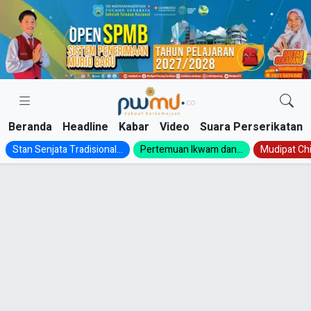
Skip
to
content
Beranda
Headline
Kabar
Video
Suara Perserikatan
Stan Senjata Tradisional...
Pertemuan Ikwam dan...
Mudipat Chil