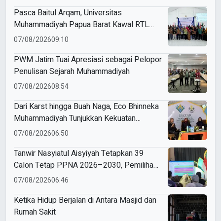
Pasca Baitul Arqam, Universitas
Muhammadiyah Papua Barat Kawal RTL
Peserta Selama Enam Bulan
07/08/2026
09:10
PWM Jatim Tuai Apresiasi sebagai Pelopor
Penulisan Sejarah Muhammadiyah
07/08/2026
08:54
Dari Karst hingga Buah Naga, Eco Bhinneka
Muhammadiyah Tunjukkan Kekuatan
Potensi Lokal di Muktamar Nasyiatul
07/08/2026
06:50
Aisyiyah
Tanwir Nasyiatul Aisyiyah Tetapkan 39
Calon Tetap PPNA 2026–2030, Pemilihan
Gunakan Sistem E-Voting
07/08/2026
06:46
Ketika Hidup Berjalan di Antara Masjid dan
Rumah Sakit