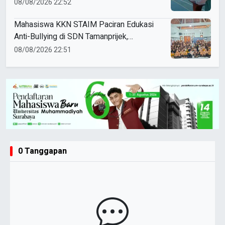
Sendangagung
08/08/2026 22:52
Mahasiswa KKN STAIM Paciran Edukasi
Anti-Bullying di SDN Tamanprijek,
Tanamkan Empati Sejak Dini
08/08/2026 22:51
0 Tanggapan