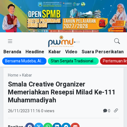
Skip
to
content
Beranda
Headline
Kabar
Video
Suara Perserikatan
Bersama Mudeba, Al...
Stan Senjata Tradisional...
Pertemuan Ik
Home
»
Kabar
Smala Creative Organizer
Memeriahkan Resepsi Milad Ke-111
Muhammadiyah
0
26/11/2023
11:16
0 views