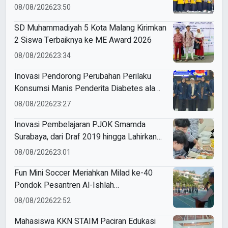
Sukodadi
08/08/2026
23:50
SD Muhammadiyah 5 Kota Malang Kirimkan
2 Siswa Terbaiknya ke ME Award 2026
08/08/2026
23:34
Inovasi Pendorong Perubahan Perilaku
Konsumsi Manis Penderita Diabetes ala
Mahasiswa Unesa
08/08/2026
23:27
Inovasi Pembelajaran PJOK Smamda
Surabaya, dari Draf 2019 hingga Lahirkan
Modul Gizi Digital
08/08/2026
23:01
Fun Mini Soccer Meriahkan Milad ke-40
Pondok Pesantren Al-Ishlah
Sendangagung
08/08/2026
22:52
Mahasiswa KKN STAIM Paciran Edukasi