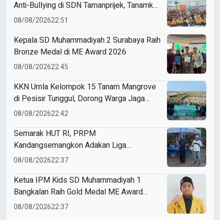
Anti-Bullying di SDN Tamanprijek, Tanamkan
Empati Sejak Dini
08/08/2026
22:51
Kepala SD Muhammadiyah 2 Surabaya Raih
Bronze Medal di ME Award 2026
08/08/2026
22:45
KKN Umla Kelompok 15 Tanam Mangrove
di Pesisir Tunggul, Dorong Warga Jaga
Lingkungan
08/08/2026
22:42
Semarak HUT RI, PRPM
Kandangsemangkon Adakan Liga
Kemerdekaan 2026
08/08/2026
22:37
Ketua IPM Kids SD Muhammadiyah 1
Bangkalan Raih Gold Medal ME Award
2026
08/08/2026
22:37