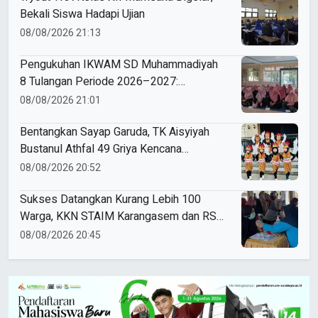
Bekali Siswa Hadapi Ujian
08/08/2026 21:13
Pengukuhan IKWAM SD Muhammadiyah
8 Tulangan Periode 2026–2027:
Bersinergi Mewujudkan Sekolah Hebat
08/08/2026 21:01
yang Islami, Unggul, dan Berkemajuan
Bentangkan Sayap Garuda, TK Aisyiyah
Bustanul Athfal 49 Griya Kencana
Driyorejo Perdana Ikut Karnaval Budaya di
08/08/2026 20:52
Kecamatan Driyorejo
Sukses Datangkan Kurang Lebih 100
Warga, KKN STAIM Karangasem dan RS
Arsy Gelar Cek Kesehatan Gratis di
08/08/2026 20:45
Gampangsejati