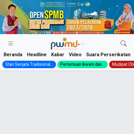
Skip
to
content
Beranda
Headline
Kabar
Video
Suara Perserikatan
Stan Senjata Tradisional...
Pertemuan Ikwam dan...
Mudipat Chil