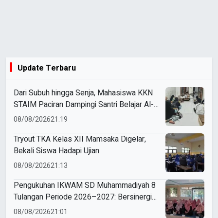
Update Terbaru
Dari Subuh hingga Senja, Mahasiswa KKN
STAIM Paciran Dampingi Santri Belajar Al-
Qur’an dan Kitab di Tamanprijek
08/08/2026
21:19
Tryout TKA Kelas XII Mamsaka Digelar,
Bekali Siswa Hadapi Ujian
08/08/2026
21:13
Pengukuhan IKWAM SD Muhammadiyah 8
Tulangan Periode 2026–2027: Bersinergi
Mewujudkan Sekolah Hebat yang Islami,
08/08/2026
21:01