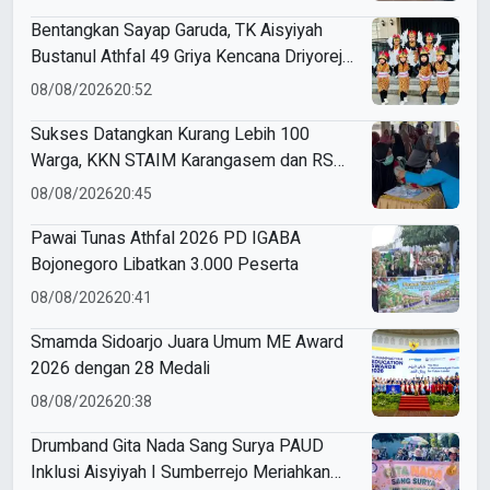
Unggul, dan Berkemajuan
Bentangkan Sayap Garuda, TK Aisyiyah
Bustanul Athfal 49 Griya Kencana Driyorejo
Perdana Ikut Karnaval Budaya di
08/08/2026
20:52
Kecamatan Driyorejo
Sukses Datangkan Kurang Lebih 100
Warga, KKN STAIM Karangasem dan RS
Arsy Gelar Cek Kesehatan Gratis di
08/08/2026
20:45
Gampangsejati
Pawai Tunas Athfal 2026 PD IGABA
Bojonegoro Libatkan 3.000 Peserta
08/08/2026
20:41
Smamda Sidoarjo Juara Umum ME Award
2026 dengan 28 Medali
08/08/2026
20:38
Drumband Gita Nada Sang Surya PAUD
Inklusi Aisyiyah I Sumberrejo Meriahkan