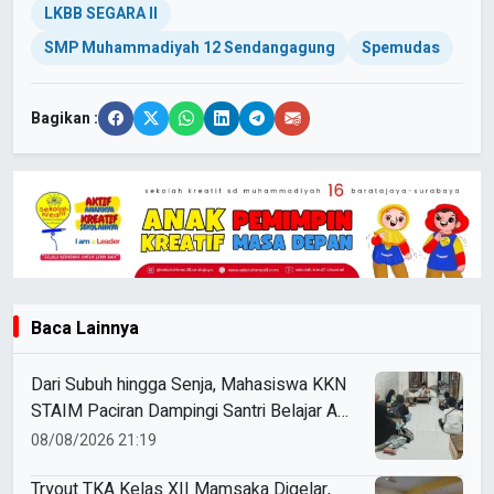
LKBB SEGARA II
SMP Muhammadiyah 12 Sendangagung
Spemudas
Bagikan :
Baca Lainnya
Dari Subuh hingga Senja, Mahasiswa KKN
STAIM Paciran Dampingi Santri Belajar Al-
Qur’an dan Kitab di Tamanprijek
08/08/2026 21:19
Tryout TKA Kelas XII Mamsaka Digelar,