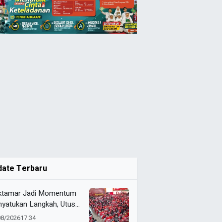
date Terbaru
tamar Jadi Momentum
yatukan Langkah, Utusan
da 072 Probolinggo
08/2026
17:34