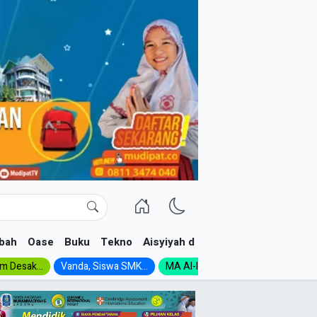
bah
Oase
Buku
Tekno
Aisyiyah dan NA
im Desak...
Vanda, Siswa SMK...
MA Al-Ishlah Gelar...
Muktamar A