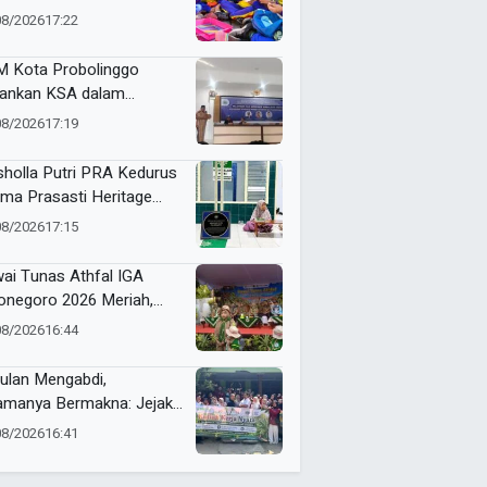
ubahan Energi dan Kelola
08/2026
17:22
pah demi Bumi
 Kota Probolinggo
ankan KSA dalam
tihan Jurnalistik Digital
08/2026
17:19
holla Putri PRA Kedurus
ima Prasasti Heritage
ammadiyah, Jadi
08/2026
17:15
gingat Sejarah Dakwah
 Amal Saleh
ai Tunas Athfal IGA
onegoro 2026 Meriah,
arakkan Semangat Anak
08/2026
16:44
leh Berkemajuan
ulan Mengabdi,
amanya Bermakna: Jejak
 Umsura di Wonorejo
08/2026
16:41