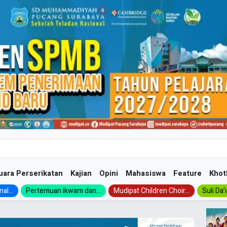
uara Perserikatan
Kajian
Opini
Mahasiswa
Feature
Khot
al...
Pertemuan Ikwam dan...
Mudipat Children Choir...
Suli Da’