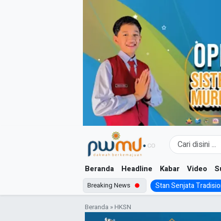
Skip
to
content
Beranda
Headline
Kabar
Video
S
Breaking News
Stan Senjata Tradision
Beranda
»
HKSN