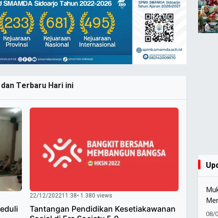
dan Terbaru Hari ini
Up
Muk
22/12/2022
11:38
• 1.380 views
Men
eduli
Tantangan Pendidikan Kesetiakawanan
Pim
08/