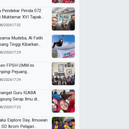
a Harapan untuk Tapak
i
a Pendekar Pimda 072
ti Muktamar XVI Tapak
i di Semarang, Bawa
08/2026
17:32
an Penguatan Kaderisasi
sama Mudeba, Al Fatih
bang Tinggi Kibarkan
nt Flag di Langit Kota
08/2026
17:29
u
en FPSH UMM ini
pingi Pejuang
etaraan Bali Lewat
08/2026
17:29
ikasi Ilmiah
angat Guru IGABA
gsung Serap Ilmu di
kshop Jurnalistik Digital
08/2026
17:25
alui Explore Day, Ilmuwan
k SD Ikrom Pelajari