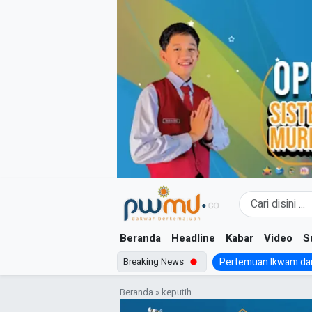
Skip
to
content
Beranda
Headline
Kabar
Video
S
Breaking News
Pertemuan Ikwam dan
Beranda
»
keputih