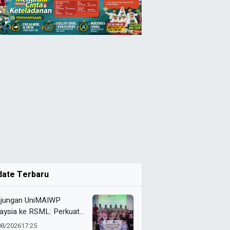
date Terbaru
jungan UniMAIWP
aysia ke RSML: Perkuat
ndar Manajemen Rumah
08/2026
17:25