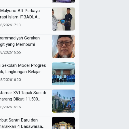
it Syariah
Mulyono AR Perkaya
erasi Islam ITBADLA
alui Hibah Buku Materi
08/2026
17:13
m 5 Jilid
ammadiyah Gerakan
git yang Membumi
08/2026
16:55
i Sekolah Model Progres
ik, Lingkungan Belajar
man Jadi Prioritas
08/2026
16:20
mio Gresik
tamar XVI Tapak Suci di
arang Diikuti 11.500
erta, Ini Rangkaian
08/2026
16:16
ndanya
but Santri Baru dan
arakkan 4 Dasawarsa,