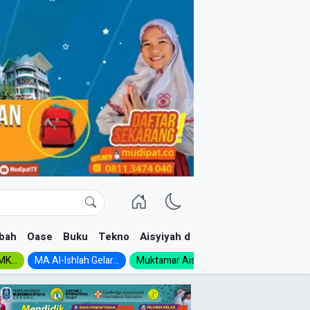
bah
Oase
Buku
Tekno
Aisyiyah dan NA
K...
MA Al-Ishlah Gelar...
Muktamar Aisyiyah 1926:...
Muhadloro