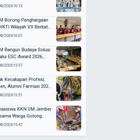
I Gelar Pentas Seni
08/2026
16:13
uh Makna
 Borong Penghargaan
IKTI Wilayah VII Berkat
ja Sama Industri dan
08/2026
16:01
ernasional yang
dampak
 Bangun Budaya Solusi
alui ESC Award 2026,
ing Dosen dan Tendik
08/2026
15:57
atif
uk Kecakapan Profesi;
en, Alumni Farmasi 2026
K Muhammadiyah 7
08/2026
15:51
danglegi Berhasil Kerja
elum Lulus
asiswa KKN UM Jember
sama Warga Gotong
ong Bersihkan Puing
08/2026
15:47
ah Korban Kebakaran di
a Sumber Anom