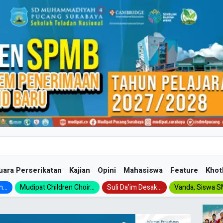
uara Perserikatan
Kajian
Opini
Mahasiswa
Feature
Khot
...
Mudipat Children Choir...
Suli Da’im Desak...
Vanda, Siswa SM