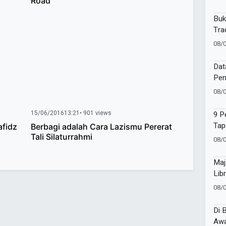
Road
Buk
Tra
08/
Dat
Pen
Sak
08/
Tap
15/06/2016
13:21
• 901 views
9 P
Tap
afidz
Berbagi adalah Cara Lazismu Pererat
Kep
Tali Silaturrahmi
08/
Maj
Lib
Jej
08/
Di 
Awa