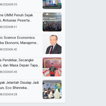
kulasi Ribuan Peserta
08/2026
09:35
e UMM Penuh Sejak
i, Antusias Peserta
nai Jelang ME Awards
08/2026
08:31
6
ic Science Economics:
ika Ekonomi, Manajemen,
 Akuntansi Tak Sekadar
08/2026
06:42
ara Angka
a Pendekar, Secangkir
i, dan Masa Depan Tapak
i
08/2026
05:45
yak Jelantah Disulap Jadi
un, Eco Bhinneka
ammadiyah Inspirasi
08/2026
04:28
er Nasyiatul Aisyiyah