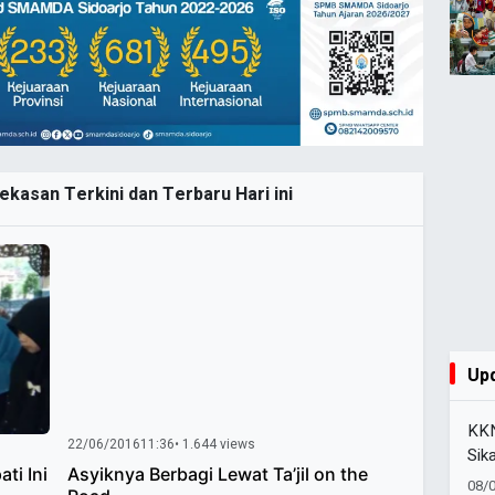
kasan Terkini dan Terbaru Hari ini
Up
KKN
22/06/2016
11:36
• 1.644 views
Sik
ti Ini
Asyiknya Berbagi Lewat Ta’jil on the
Pan
08/