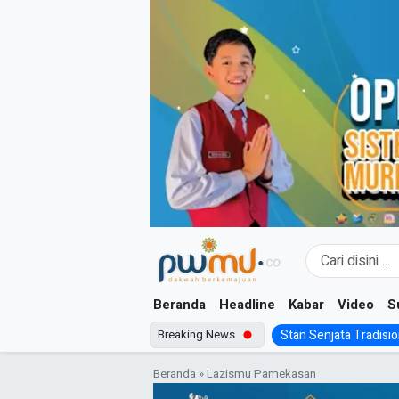
Skip
to
content
Beranda
Headline
Kabar
Video
S
Breaking News
Stan Senjata Tradision
Beranda
»
Lazismu Pamekasan