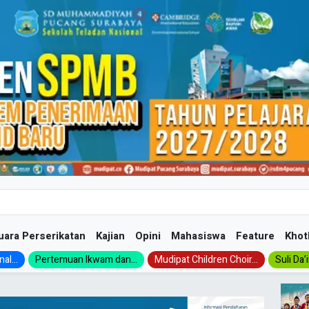
uara Perserikatan
Kajian
Opini
Mahasiswa
Feature
Khot
al...
Pertemuan Ikwam dan...
Mudipat Children Choir...
Suli Da’