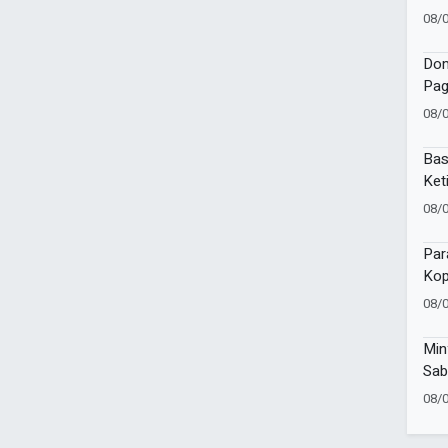
Sir
08/
Dom
Pag
War
08/
202
Bas
Ket
dan
08/
Bic
Par
Kop
Suc
08/
Min
Sab
Muh
08/
Kad