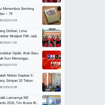
u Menembus Benteng
disi – 79
08/2026
12:04
ang Dinihari, Lima
dekar Mudipat Pilih Jadi
si Sejarah Muktamar XVI
08/2026
11:00
ak Suci
endekar Dipilih, Arah Baru
ak Suci Menunggu
utusan Formatur
08/2026
10:35
alah Matan Siapkan E-
rary, Simpan 20 Tahun
ak Muhammadiyah
08/2026
10:08
Balik Lancarnya ME
rds 2026, Tim Acara Atur