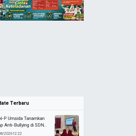
date Terbaru
-P Umsida Tanamkan
ap Anti-Bullying di SDN
glungan 1
08/2026
12:22