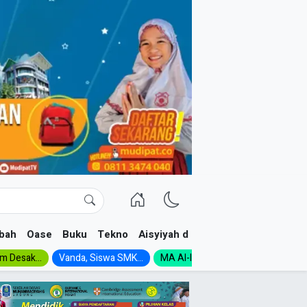
bah
Oase
Buku
Tekno
Aisyiyah dan NA
im Desak...
Vanda, Siswa SMK...
MA Al-Ishlah Gelar...
Muktamar A