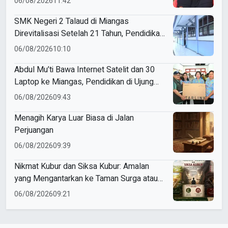
06/08/2026
11:42
SMK Negeri 2 Talaud di Miangas
Direvitalisasi Setelah 21 Tahun, Pendidikan
3T Makin Berkualitas
06/08/2026
10:10
Abdul Mu’ti Bawa Internet Satelit dan 30
Laptop ke Miangas, Pendidikan di Ujung
Negeri Makin Digital
06/08/2026
09:43
Menagih Karya Luar Biasa di Jalan
Perjuangan
06/08/2026
09:39
Nikmat Kubur dan Siksa Kubur: Amalan
yang Mengantarkan ke Taman Surga atau
Azab Barzakh
06/08/2026
09:21