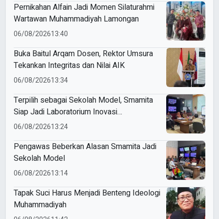
Pernikahan Alfain Jadi Momen Silaturahmi
Wartawan Muhammadiyah Lamongan
06/08/2026
13:40
Buka Baitul Arqam Dosen, Rektor Umsura
Tekankan Integritas dan Nilai AIK
06/08/2026
13:34
Terpilih sebagai Sekolah Model, Smamita
Siap Jadi Laboratorium Inovasi
Pembelajaran AI
06/08/2026
13:24
Pengawas Beberkan Alasan Smamita Jadi
Sekolah Model
06/08/2026
13:14
Tapak Suci Harus Menjadi Benteng Ideologi
Muhammadiyah