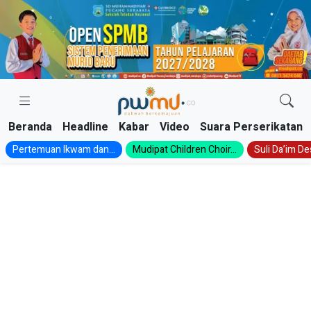
Skip
to
content
Beranda
Headline
Kabar
Video
Suara Perserikatan
Pertemuan Ikwam dan...
Mudipat Children Choir...
Suli Da’im Des