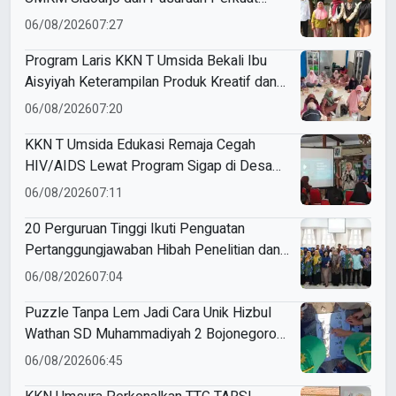
Legalitas hingga Pemasaran Digital
06/08/2026
07:27
Program Laris KKN T Umsida Bekali Ibu
Aisyiyah Keterampilan Produk Kreatif dan
Pemasaran Berbasis AI
06/08/2026
07:20
KKN T Umsida Edukasi Remaja Cegah
HIV/AIDS Lewat Program Sigap di Desa
Wirobiting
06/08/2026
07:11
20 Perguruan Tinggi Ikuti Penguatan
Pertanggungjawaban Hibah Penelitian dan
Pengabdian di Umsida
06/08/2026
07:04
Puzzle Tanpa Lem Jadi Cara Unik Hizbul
Wathan SD Muhammadiyah 2 Bojonegoro
Latih Ketangguhan Siswa
06/08/2026
06:45