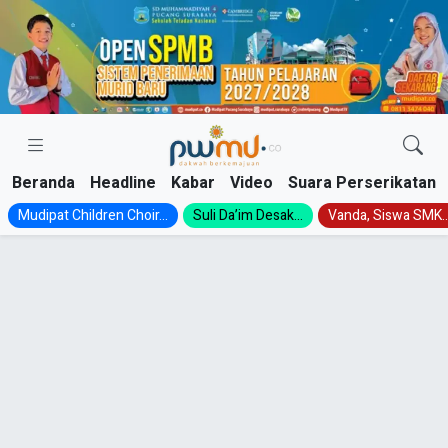
Skip
to
content
Beranda
Headline
Kabar
Video
Suara Perserikatan
Mudipat Children Choir...
Suli Da’im Desak...
Vanda, Siswa SMK..