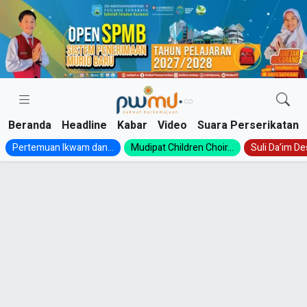
Skip
to
content
Beranda
Headline
Kabar
Video
Suara Perserikatan
Pertemuan Ikwam dan...
Mudipat Children Choir...
Suli Da’im Des