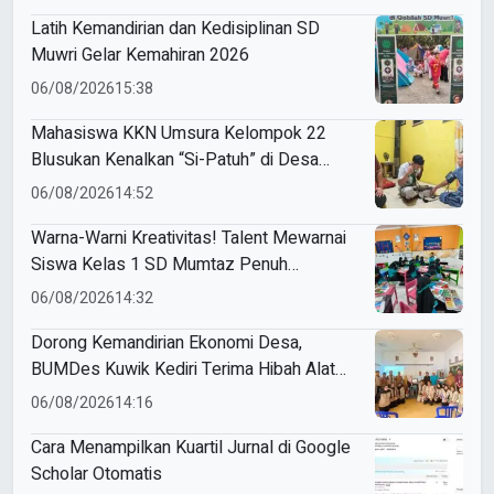
Latih Kemandirian dan Kedisiplinan SD
Muwri Gelar Kemahiran 2026
06/08/2026
15:38
Mahasiswa KKN Umsura Kelompok 22
Blusukan Kenalkan “Si-Patuh” di Desa
Banjarkejen
06/08/2026
14:52
Warna-Warni Kreativitas! Talent Mewarnai
Siswa Kelas 1 SD Mumtaz Penuh
Keceriaan
06/08/2026
14:32
Dorong Kemandirian Ekonomi Desa,
BUMDes Kuwik Kediri Terima Hibah Alat
Pencetak Briket Biomassa Briqpress
06/08/2026
14:16
Cara Menampilkan Kuartil Jurnal di Google
Scholar Otomatis