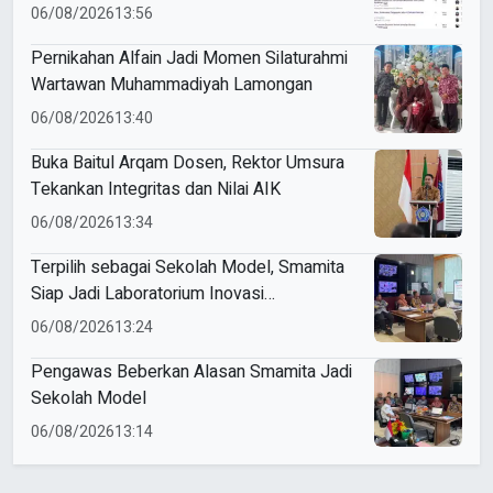
06/08/2026
13:56
Pernikahan Alfain Jadi Momen Silaturahmi
Wartawan Muhammadiyah Lamongan
06/08/2026
13:40
Buka Baitul Arqam Dosen, Rektor Umsura
Tekankan Integritas dan Nilai AIK
06/08/2026
13:34
Terpilih sebagai Sekolah Model, Smamita
Siap Jadi Laboratorium Inovasi
Pembelajaran AI
06/08/2026
13:24
Pengawas Beberkan Alasan Smamita Jadi
Sekolah Model
06/08/2026
13:14