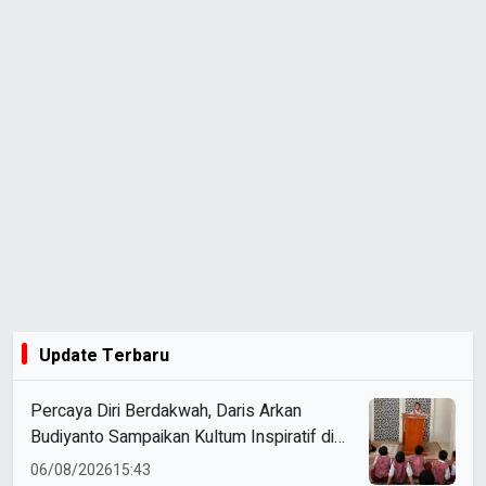
Update Terbaru
Percaya Diri Berdakwah, Daris Arkan
Budiyanto Sampaikan Kultum Inspiratif di
Masjid Baiturrahman
06/08/2026
15:43