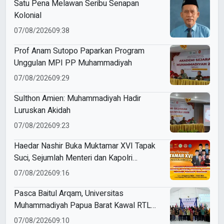
Satu Pena Melawan Seribu Senapan
Kolonial
07/08/2026
09:38
Prof Anam Sutopo Paparkan Program
Unggulan MPI PP Muhammadiyah
07/08/2026
09:29
Sulthon Amien: Muhammadiyah Hadir
Luruskan Akidah
07/08/2026
09:23
Haedar Nashir Buka Muktamar XVI Tapak
Suci, Sejumlah Menteri dan Kapolri
Dijadwalkan Hadir
07/08/2026
09:16
Pasca Baitul Arqam, Universitas
Muhammadiyah Papua Barat Kawal RTL
Peserta Selama Enam Bulan
07/08/2026
09:10