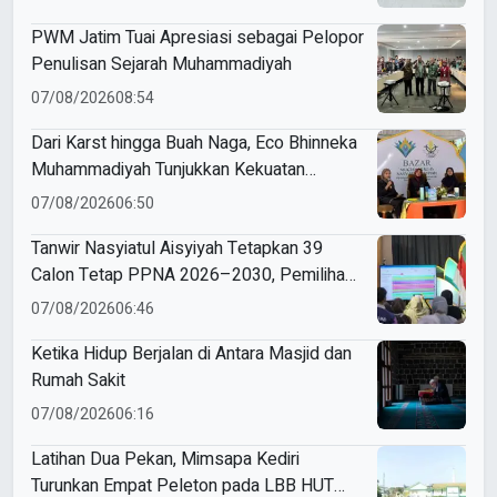
PWM Jatim Tuai Apresiasi sebagai Pelopor
Penulisan Sejarah Muhammadiyah
07/08/2026
08:54
Dari Karst hingga Buah Naga, Eco Bhinneka
Muhammadiyah Tunjukkan Kekuatan
Potensi Lokal di Muktamar Nasyiatul
07/08/2026
06:50
Aisyiyah
Tanwir Nasyiatul Aisyiyah Tetapkan 39
Calon Tetap PPNA 2026–2030, Pemilihan
Gunakan Sistem E-Voting
07/08/2026
06:46
Ketika Hidup Berjalan di Antara Masjid dan
Rumah Sakit
07/08/2026
06:16
Latihan Dua Pekan, Mimsapa Kediri
Turunkan Empat Peleton pada LBB HUT