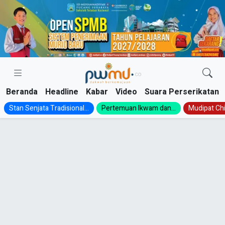
Skip
to
content
Beranda
Headline
Kabar
Video
Suara Perserikatan
Stan Senjata Tradisional...
Pertemuan Ikwam dan...
Mudipat Chil