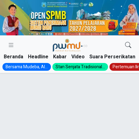
Skip
to
content
Beranda
Headline
Kabar
Video
Suara Perserikatan
Bersama Mudeba, Al...
Stan Senjata Tradisional...
Pertemuan Ik