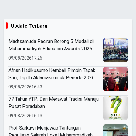
Update Terbaru
Madtsamuda Paciran Borong 5 Medali di
Muhammadiyah Education Awards 2026
09/08/2026
17:26
Afnan Hadikusumo Kembali Pimpin Tapak
Suci, Dipilih Aklamasi untuk Periode 2026–
2031
09/08/2026
16:43
77 Tahun YTP: Dari Merawat Tradisi Menuju
Pusat Peradaban
09/08/2026
16:13
Prof Sarkawi Menjawab Tantangan
Penulisan Sejarah Lokal Muhammadiyah