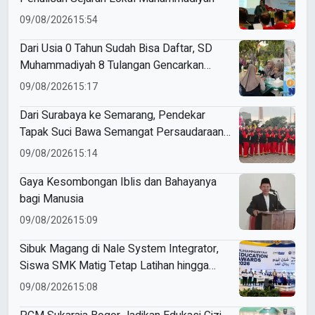
09/08/2026
15:54
Dari Usia 0 Tahun Sudah Bisa Daftar, SD
Muhammadiyah 8 Tulangan Gencarkan
SPMB
09/08/2026
15:17
Dari Surabaya ke Semarang, Pendekar
Tapak Suci Bawa Semangat Persaudaraan
di Muktamar XVI
09/08/2026
15:14
Gaya Kesombongan Iblis dan Bahayanya
bagi Manusia
09/08/2026
15:09
Sibuk Magang di Nale System Integrator,
Siswa SMK Matig Tetap Latihan hingga
Raih Gold Medal ME Awards 2026
09/08/2026
15:08