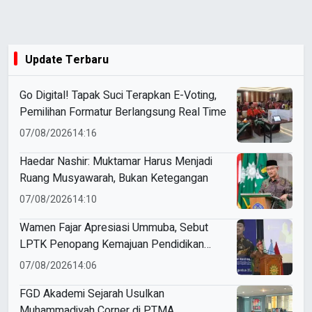
Update Terbaru
Go Digital! Tapak Suci Terapkan E-Voting,
Pemilihan Formatur Berlangsung Real Time
07/08/2026
14:16
Haedar Nashir: Muktamar Harus Menjadi
Ruang Musyawarah, Bukan Ketegangan
07/08/2026
14:10
Wamen Fajar Apresiasi Ummuba, Sebut
LPTK Penopang Kemajuan Pendidikan
Indonesia
07/08/2026
14:06
FGD Akademi Sejarah Usulkan
Muhammadiyah Corner di PTMA