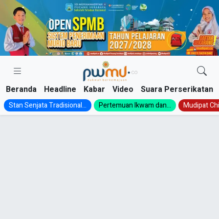
Skip
to
content
Beranda
Headline
Kabar
Video
Suara Perserikatan
Stan Senjata Tradisional...
Pertemuan Ikwam dan...
Mudipat Chil