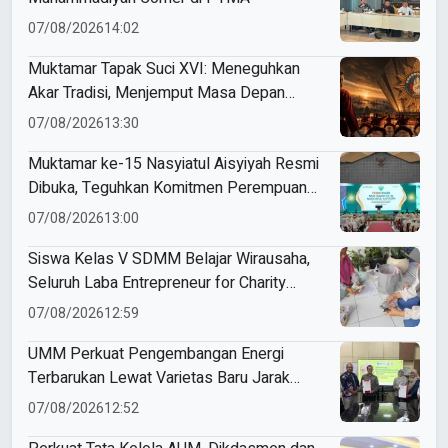
07/08/2026
14:02
Muktamar Tapak Suci XVI: Meneguhkan
Akar Tradisi, Menjemput Masa Depan
Mendunia
07/08/2026
13:30
Muktamar ke-15 Nasyiatul Aisyiyah Resmi
Dibuka, Teguhkan Komitmen Perempuan
Muda Berkemajuan
07/08/2026
13:00
Siswa Kelas V SDMM Belajar Wirausaha,
Seluruh Laba Entrepreneur for Charity
Didonasikan
07/08/2026
12:59
UMM Perkuat Pengembangan Energi
Terbarukan Lewat Varietas Baru Jarak
Pagar JCUMM5
07/08/2026
12:52