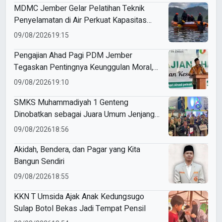
MDMC Jember Gelar Pelatihan Teknik
Penyelamatan di Air Perkuat Kapasitas
Relawan Muhammadiyah
09/08/2026
19:15
Pengajian Ahad Pagi PDM Jember
Tegaskan Pentingnya Keunggulan Moral,
Akidah, dan Kemandirian Ekonomi
09/08/2026
19:10
SMKS Muhammadiyah 1 Genteng
Dinobatkan sebagai Juara Umum Jenjang
SMK di Ajang ME Awards 2026
09/08/2026
18:56
Akidah, Bendera, dan Pagar yang Kita
Bangun Sendiri
09/08/2026
18:55
KKN T Umsida Ajak Anak Kedungsugo
Sulap Botol Bekas Jadi Tempat Pensil