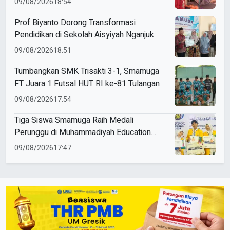
09/08/2026
18:54
Prof Biyanto Dorong Transformasi
Pendidikan di Sekolah Aisyiyah Nganjuk
09/08/2026
18:51
Tumbangkan SMK Trisakti 3-1, Smamuga
FT Juara 1 Futsal HUT RI ke-81 Tulangan
09/08/2026
17:54
Tiga Siswa Smamuga Raih Medali
Perunggu di Muhammadiyah Education
Awards 2026
09/08/2026
17:47