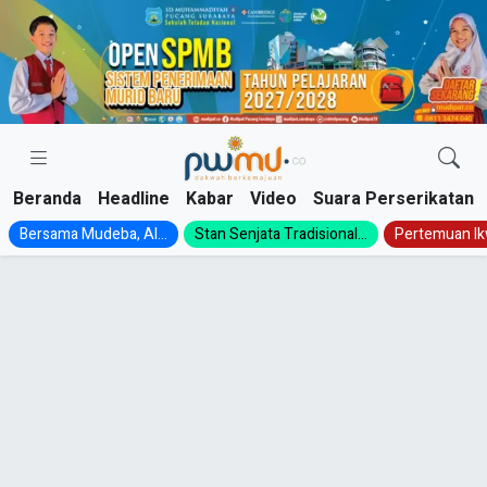
Skip
to
content
Beranda
Headline
Kabar
Video
Suara Perserikatan
Bersama Mudeba, Al...
Stan Senjata Tradisional...
Pertemuan Ik