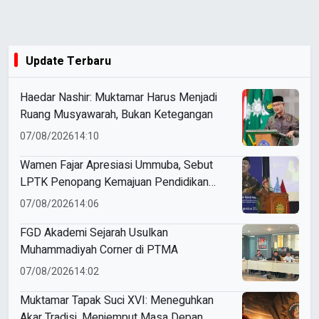
Update Terbaru
Haedar Nashir: Muktamar Harus Menjadi
Ruang Musyawarah, Bukan Ketegangan
07/08/2026
14:10
Wamen Fajar Apresiasi Ummuba, Sebut
LPTK Penopang Kemajuan Pendidikan
Indonesia
07/08/2026
14:06
FGD Akademi Sejarah Usulkan
Muhammadiyah Corner di PTMA
07/08/2026
14:02
Muktamar Tapak Suci XVI: Meneguhkan
Akar Tradisi, Menjemput Masa Depan