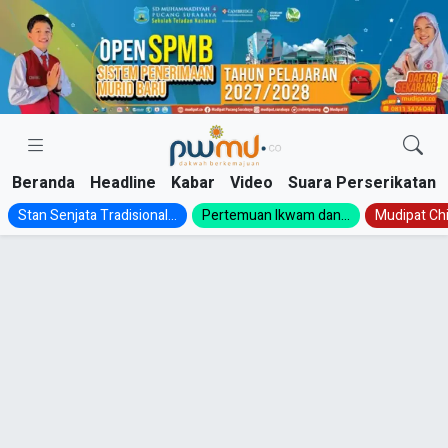
Skip
to
content
Beranda
Headline
Kabar
Video
Suara Perserikatan
Stan Senjata Tradisional...
Pertemuan Ikwam dan...
Mudipat Chil