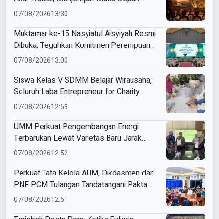
Mendunia
07/08/2026
13:30
Muktamar ke-15 Nasyiatul Aisyiyah Resmi
Dibuka, Teguhkan Komitmen Perempuan
Muda Berkemajuan
07/08/2026
13:00
Siswa Kelas V SDMM Belajar Wirausaha,
Seluruh Laba Entrepreneur for Charity
Didonasikan
07/08/2026
12:59
UMM Perkuat Pengembangan Energi
Terbarukan Lewat Varietas Baru Jarak
Pagar JCUMM5
07/08/2026
12:52
Perkuat Tata Kelola AUM, Dikdasmen dan
PNF PCM Tulangan Tandatangani Pakta
Integritas
07/08/2026
12:51