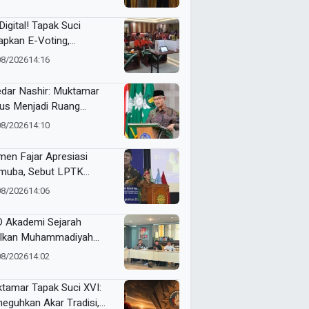
an Organisasi Ko Ping
dan Dracin”
Digital! Tapak Suci
apkan E-Voting,
ilihan Formatur
08/2026
14:16
langsung Real Time
dar Nashir: Muktamar
us Menjadi Ruang
yawarah, Bukan
08/2026
14:10
egangan
en Fajar Apresiasi
uba, Sebut LPTK
opang Kemajuan
08/2026
14:06
didikan Indonesia
 Akademi Sejarah
lkan Muhammadiyah
ner di PTMA
08/2026
14:02
tamar Tapak Suci XVI:
eguhkan Akar Tradisi,