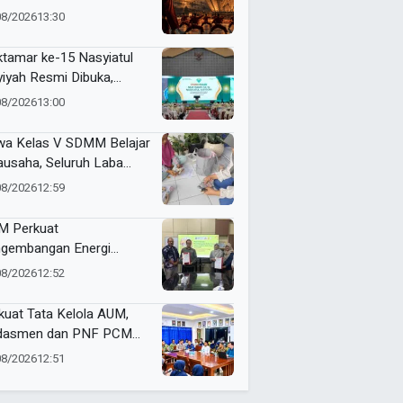
jemput Masa Depan
08/2026
13:30
dunia
tamar ke-15 Nasyiatul
yiyah Resmi Dibuka,
uhkan Komitmen
08/2026
13:00
empuan Muda
kemajuan
wa Kelas V SDMM Belajar
ausaha, Seluruh Laba
repreneur for Charity
08/2026
12:59
onasikan
 Perkuat
gembangan Energi
barukan Lewat Varietas
08/2026
12:52
u Jarak Pagar JCUMM5
kuat Tata Kelola AUM,
dasmen dan PNF PCM
angan Tandatangani
08/2026
12:51
ta Integritas