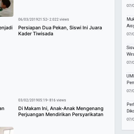
Men
07/
Men
Muk
06/03/2019
21:52
• 2.022 views
Ais
enjadi
Persiapan Dua Pekan, Siswi Ini Juara
Teg
Kader Tiwisada
07/
Per
Ber
Sis
Wir
Ent
07/
Did
UMM
Pen
Ter
07/
Bar
03/02/2019
05:19
• 816 views
Per
an
Di Makam Ini, Anak-Anak Mengenang
Dik
Perjuangan Mendirikan Persyarikatan
Tul
07/
Pak