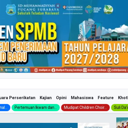
uara Perserikatan
Kajian
Opini
Mahasiswa
Feature
Khot
al...
Pertemuan Ikwam dan...
Mudipat Children Choir...
Suli Da’