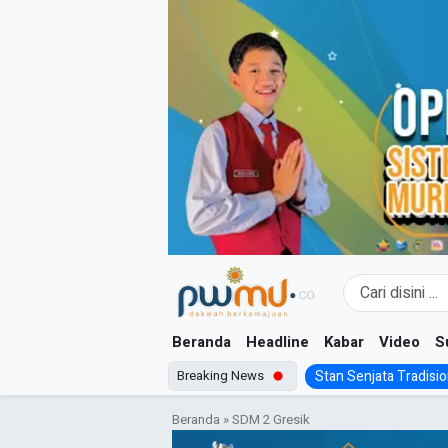
Skip
to
content
Beranda
Headline
Kabar
Video
S
Breaking News
Stan Senjata Tradision
Beranda
»
SDM 2 Gresik