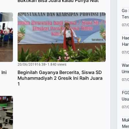
Buktikan Bisa Juara kalau Punya Niat
Buk
Ho 
Go 
Ter
Pem
07/
Ber
Hae
Har
Mus
07/
Ket
20/06/2019
16:38
• 1.840 views
Wam
Umm
Ini
Beginilah Gayanya Bercerita, Siswa SD
Pen
Muhammadiyah 2 Gresik Ini Raih Juara
07/
1
Pen
FGD
Usu
Cor
07/
Muk
Men