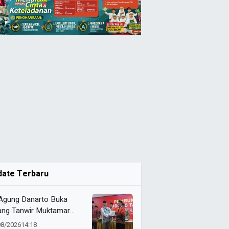
date Terbaru
 Agung Danarto Buka
ang Tanwir Muktamar
ak Suci: “Tapak Suci
08/2026
14:18