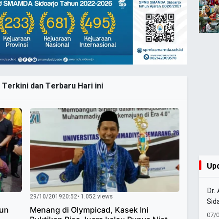
Terkini dan Terbaru Hari ini
Up
Dr.
29/10/2019
20:52
• 1.052 views
Sid
hun
Menang di Olympicad, Kasek Ini
Tap
07/