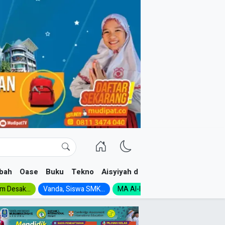
bah
Oase
Buku
Tekno
Aisyiyah dan NA
im Desak...
Vanda, Siswa SMK...
MA Al-Ishlah Gelar...
Muktamar A