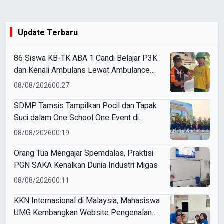
Update Terbaru
86 Siswa KB-TK ABA 1 Candi Belajar P3K
dan Kenali Ambulans Lewat Ambulance
Goes to Schools
08/08/2026
00:27
SDMP Tamsis Tampilkan Pocil dan Tapak
Suci dalam One School One Event di
Mojokerto
08/08/2026
00:19
Orang Tua Mengajar Spemdalas, Praktisi
PGN SAKA Kenalkan Dunia Industri Migas
08/08/2026
00:11
KKN Internasional di Malaysia, Mahasiswa
UMG Kembangkan Website Pengenalan