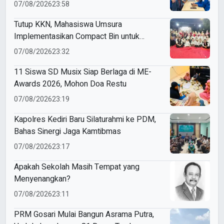
Budaya Indonesia
07/08/2026
23:58
Tutup KKN, Mahasiswa Umsura
Implementasikan Compact Bin untuk
Sampah Anorganik di Ketabang
07/08/2026
23:32
11 Siswa SD Musix Siap Berlaga di ME-
Awards 2026, Mohon Doa Restu
07/08/2026
23:19
Kapolres Kediri Baru Silaturahmi ke PDM,
Bahas Sinergi Jaga Kamtibmas
07/08/2026
23:17
Apakah Sekolah Masih Tempat yang
Menyenangkan?
07/08/2026
23:11
PRM Gosari Mulai Bangun Asrama Putra,