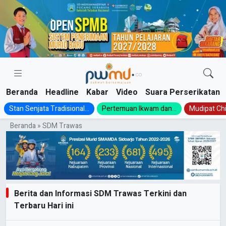
Skip
to
content
Beranda
Headline
Kabar
Video
Suara Perserikatan
Stan Senjata Tradisional...
Pertemuan Ikwam dan...
Mudipat Chil
Beranda
»
SDM Trawas
Berita dan Informasi SDM Trawas Terkini dan
Terbaru Hari ini