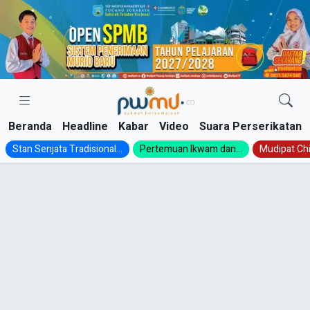
Skip
to
content
Beranda
Headline
Kabar
Video
Suara Perserikatan
Stan Senjata Tradisional...
Pertemuan Ikwam dan...
Mudipat Chil