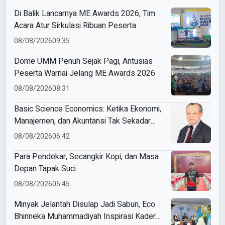
Di Balik Lancarnya ME Awards 2026, Tim
Acara Atur Sirkulasi Ribuan Peserta
08/08/2026
09:35
Dome UMM Penuh Sejak Pagi, Antusias
Peserta Warnai Jelang ME Awards 2026
08/08/2026
08:31
Basic Science Economics: Ketika Ekonomi,
Manajemen, dan Akuntansi Tak Sekadar
Bicara Angka
08/08/2026
06:42
Para Pendekar, Secangkir Kopi, dan Masa
Depan Tapak Suci
08/08/2026
05:45
Minyak Jelantah Disulap Jadi Sabun, Eco
Bhinneka Muhammadiyah Inspirasi Kader