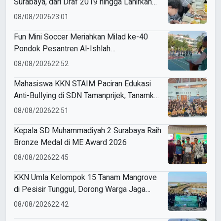
Surabaya, dari Draf 2019 hingga Lahirkan
Modul Gizi Digital
08/08/2026
23:01
Fun Mini Soccer Meriahkan Milad ke-40
Pondok Pesantren Al-Ishlah
Sendangagung
08/08/2026
22:52
Mahasiswa KKN STAIM Paciran Edukasi
Anti-Bullying di SDN Tamanprijek, Tanamkan
Empati Sejak Dini
08/08/2026
22:51
Kepala SD Muhammadiyah 2 Surabaya Raih
Bronze Medal di ME Award 2026
08/08/2026
22:45
KKN Umla Kelompok 15 Tanam Mangrove
di Pesisir Tunggul, Dorong Warga Jaga
Lingkungan
08/08/2026
22:42