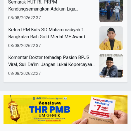
Semarak HUT RI, PRPM
Kandangsemangkon Adakan Liga
Kemerdekaan 2026
08/08/2026
22:37
Ketua IPM Kids SD Muhammadiyah 1
Bangkalan Raih Gold Medal ME Award
2026
08/08/2026
22:37
Komentar Dokter terhadap Pasien BPJS
Viral, Suli Da’im: Jangan Lukai Kepercayaan
Publik
08/08/2026
22:27