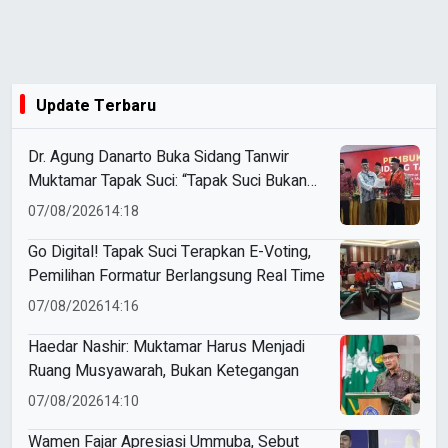
Update Terbaru
Dr. Agung Danarto Buka Sidang Tanwir
Muktamar Tapak Suci: “Tapak Suci Bukan
Organisasi Ko Ping Ho dan Dracin”
07/08/2026
14:18
Go Digital! Tapak Suci Terapkan E-Voting,
Pemilihan Formatur Berlangsung Real Time
07/08/2026
14:16
Haedar Nashir: Muktamar Harus Menjadi
Ruang Musyawarah, Bukan Ketegangan
07/08/2026
14:10
Wamen Fajar Apresiasi Ummuba, Sebut