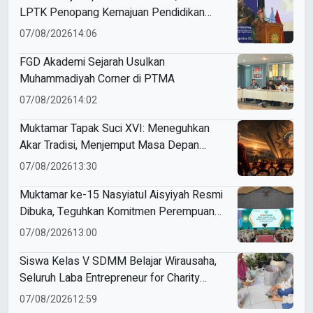
LPTK Penopang Kemajuan Pendidikan
Indonesia
07/08/2026
14:06
FGD Akademi Sejarah Usulkan
Muhammadiyah Corner di PTMA
07/08/2026
14:02
Muktamar Tapak Suci XVI: Meneguhkan
Akar Tradisi, Menjemput Masa Depan
Mendunia
07/08/2026
13:30
Muktamar ke-15 Nasyiatul Aisyiyah Resmi
Dibuka, Teguhkan Komitmen Perempuan
Muda Berkemajuan
07/08/2026
13:00
Siswa Kelas V SDMM Belajar Wirausaha,
Seluruh Laba Entrepreneur for Charity
Didonasikan
07/08/2026
12:59