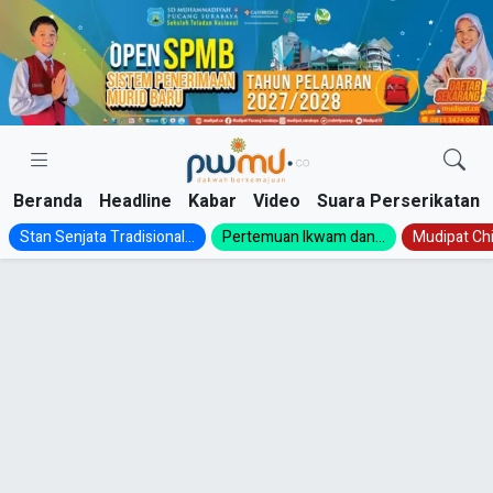
Skip
to
content
Beranda
Headline
Kabar
Video
Suara Perserikatan
Stan Senjata Tradisional...
Pertemuan Ikwam dan...
Mudipat Chil