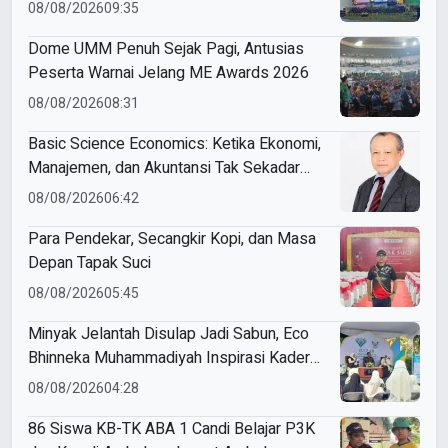
08/08/2026
09:35
Dome UMM Penuh Sejak Pagi, Antusias
Peserta Warnai Jelang ME Awards 2026
08/08/2026
08:31
Basic Science Economics: Ketika Ekonomi,
Manajemen, dan Akuntansi Tak Sekadar
Bicara Angka
08/08/2026
06:42
Para Pendekar, Secangkir Kopi, dan Masa
Depan Tapak Suci
08/08/2026
05:45
Minyak Jelantah Disulap Jadi Sabun, Eco
Bhinneka Muhammadiyah Inspirasi Kader
Nasyiatul Aisyiyah
08/08/2026
04:28
86 Siswa KB-TK ABA 1 Candi Belajar P3K