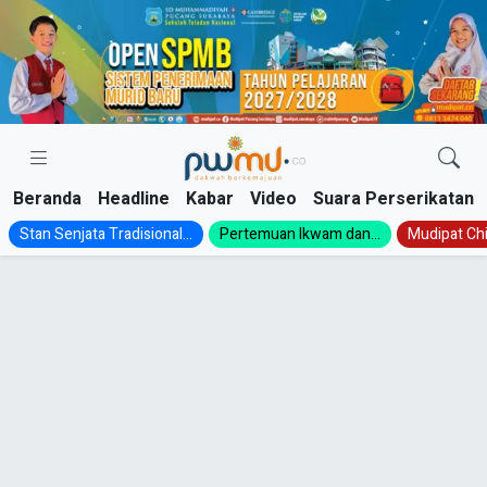
Skip
to
content
Beranda
Headline
Kabar
Video
Suara Perserikatan
Stan Senjata Tradisional...
Pertemuan Ikwam dan...
Mudipat Chil