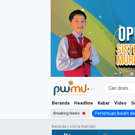
Skip
to
content
Beranda
Headline
Kabar
Video
S
Breaking News
Pertemuan Ikwam dan
Beranda
»
Uzma Kamalin