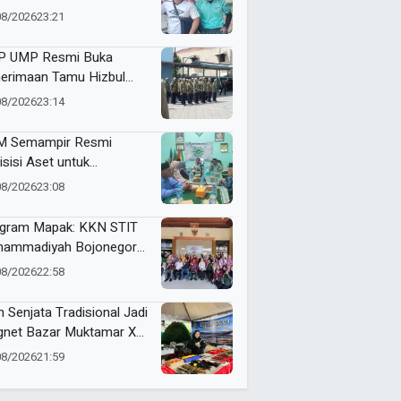
i dan Futsal HUT RI Ke-81
08/2026
23:21
amatan Tulangan
 UMP Resmi Buka
erimaan Tamu Hizbul
han, Tema “Satu Qobilah,
08/2026
23:14
uta Cerita” Curi Perhatian
 Semampir Resmi
isisi Aset untuk
gembangan Amal Usaha
08/2026
23:08
hammadiyah
gram Mapak: KKN STIT
ammadiyah Bojonegoro
ar Sosialisasi Pengolahan
08/2026
22:58
mpah
n Senjata Tradisional Jadi
net Bazar Muktamar XVI
ak Suci Sedunia
08/2026
21:59