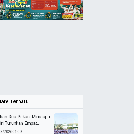
date Terbaru
ihan Dua Pekan, Mimsapa
iri Turunkan Empat
eton pada LBB HUT Ke-
08/2026
01:09