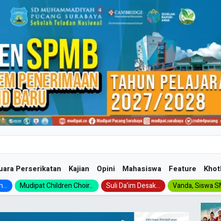
uara Perserikatan
Kajian
Opini
Mahasiswa
Feature
Khot
...
Mudipat Children Choir...
Suli Da’im Desak...
Vanda, Siswa SM