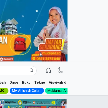
bah
Oase
Buku
Tekno
Aisyiyah dan NA
K...
MA Al-Ishlah Gelar...
Muktamar Aisyiyah 1926:...
Muhadloro