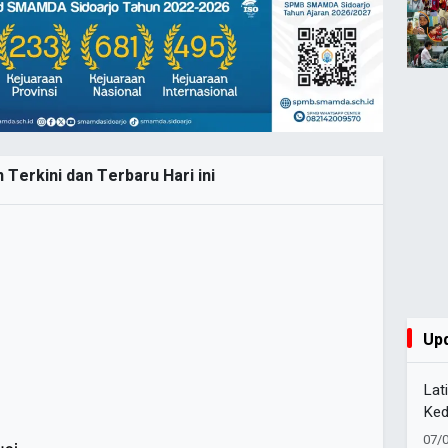
 Terkini dan Terbaru Hari ini
Up
Lat
Ked
Pel
07/