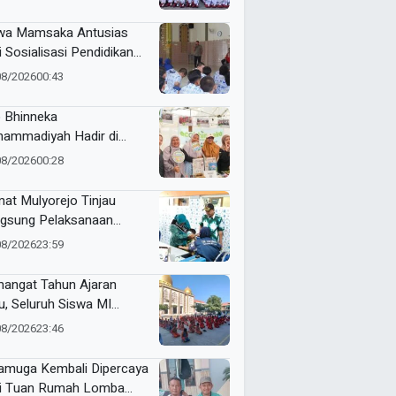
RI Kecamatan Pare
wa Mamsaka Antusias
i Sosialisasi Pendidikan
jutan ke Luar Negeri
08/2026
00:43
 Bhinneka
ammadiyah Hadir di
tamar Nasyiatul Aisyiyah
08/2026
00:28
at Mulyorejo Tinjau
gsung Pelaksanaan
nisasi BIAS MR dan HPV
08/2026
23:59
SD Muhammadiyah 18
abaya
angat Tahun Ajaran
u, Seluruh Siswa MI
ammadiyah 5
08/2026
23:46
yutengah Ikuti Latihan
ak Suci Perdana
muga Kembali Dipercaya
i Tuan Rumah Lomba