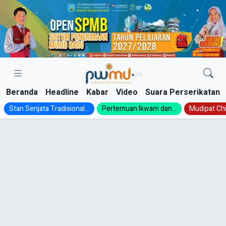
Skip
to
content
Beranda
Headline
Kabar
Video
Suara Perserikatan
Stan Senjata Tradisional...
Pertemuan Ikwam dan...
Mudipat Chil