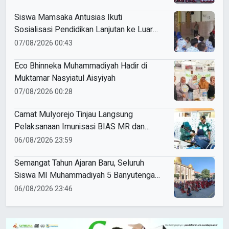
Siswa Mamsaka Antusias Ikuti
Sosialisasi Pendidikan Lanjutan ke Luar
Negeri
07/08/2026 00:43
Eco Bhinneka Muhammadiyah Hadir di
Muktamar Nasyiatul Aisyiyah
07/08/2026 00:28
Camat Mulyorejo Tinjau Langsung
Pelaksanaan Imunisasi BIAS MR dan
HPV di SD Muhammadiyah 18 Surabaya
06/08/2026 23:59
Semangat Tahun Ajaran Baru, Seluruh
Siswa MI Muhammadiyah 5 Banyutengah
Ikuti Latihan Tapak Suci Perdana
06/08/2026 23:46