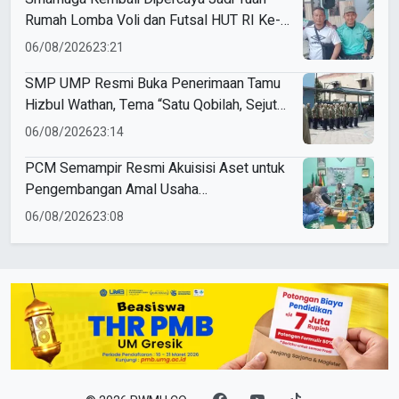
Rumah Lomba Voli dan Futsal HUT RI Ke-
81 Kecamatan Tulangan
06/08/2026
23:21
SMP UMP Resmi Buka Penerimaan Tamu
Hizbul Wathan, Tema “Satu Qobilah, Sejuta
Cerita” Curi Perhatian
06/08/2026
23:14
PCM Semampir Resmi Akuisisi Aset untuk
Pengembangan Amal Usaha
Muhammadiyah
06/08/2026
23:08