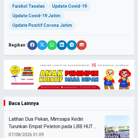
Faishol Taselan
Update Covid-19
Update Covid-19 Jatim
Update Positif Corona Jatim
Bagikan :
Baca Lainnya
Latihan Dua Pekan, Mimsapa Kediri
Turunkan Empat Peleton pada LBB HUT
Ke-81 RI Kecamatan Pare
07/08/2026 01:09