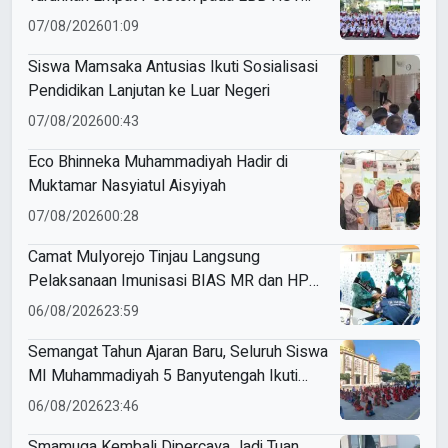
Ke-81 RI Kecamatan Pare
07/08/2026
01:09
Siswa Mamsaka Antusias Ikuti Sosialisasi
Pendidikan Lanjutan ke Luar Negeri
07/08/2026
00:43
Eco Bhinneka Muhammadiyah Hadir di
Muktamar Nasyiatul Aisyiyah
07/08/2026
00:28
Camat Mulyorejo Tinjau Langsung
Pelaksanaan Imunisasi BIAS MR dan HPV
di SD Muhammadiyah 18 Surabaya
06/08/2026
23:59
Semangat Tahun Ajaran Baru, Seluruh Siswa
MI Muhammadiyah 5 Banyutengah Ikuti
Latihan Tapak Suci Perdana
06/08/2026
23:46
Smamuga Kembali Dipercaya Jadi Tuan