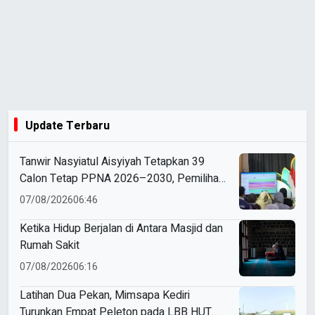
Update Terbaru
Tanwir Nasyiatul Aisyiyah Tetapkan 39
Calon Tetap PPNA 2026–2030, Pemilihan
Gunakan Sistem E-Voting
07/08/2026
06:46
Ketika Hidup Berjalan di Antara Masjid dan
Rumah Sakit
07/08/2026
06:16
Latihan Dua Pekan, Mimsapa Kediri
Turunkan Empat Peleton pada LBB HUT