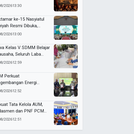
jemput Masa Depan
08/2026
13:30
dunia
tamar ke-15 Nasyiatul
yiyah Resmi Dibuka,
uhkan Komitmen
08/2026
13:00
empuan Muda
kemajuan
wa Kelas V SDMM Belajar
ausaha, Seluruh Laba
repreneur for Charity
08/2026
12:59
onasikan
 Perkuat
gembangan Energi
barukan Lewat Varietas
08/2026
12:52
u Jarak Pagar JCUMM5
kuat Tata Kelola AUM,
dasmen dan PNF PCM
angan Tandatangani
08/2026
12:51
ta Integritas