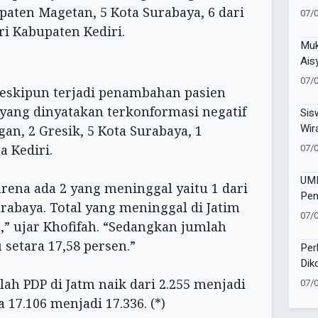
Men
paten Magetan, 5 Kota Surabaya, 6 dari
07/
Men
ri Kabupaten Kediri.
Muk
Ais
Teg
07/
skipun terjadi penambahan pasien
Per
Ber
 yang dinyatakan terkonformasi negatif
Sis
Wir
an, 2 Gresik, 5 Kota Surabaya, 1
Ent
07/
 Kediri.
Did
UMM
rena ada 2 yang meninggal yaitu 1 dari
Pen
rabaya. Total yang meninggal di Jatim
Ter
07/
n,” ujar Khofifah. “Sedangkan jumlah
Bar
setara 17,58 persen.”
Per
Dik
Tul
h PDP di Jatm naik dari 2.255 menjadi
07/
Pak
 17.106 menjadi 17.336. (*)