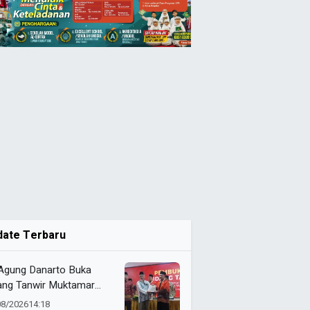
date Terbaru
 Agung Danarto Buka
ang Tanwir Muktamar
ak Suci: “Tapak Suci
08/2026
14:18