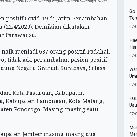
sa saat jumpa pers di Gedung Negara Grahadi Surabaya, Rabu
Buk
Ho 
Go 
Ter
n positif Covid-19 di Jatim Penambahan
Pem
u (22/4/2020). Demikian dikatakan
07/
Ber
ar Parawansa.
Hae
Har
 naik menjadi 637 orang positif. Padahal,
Mus
07/
o, tidak ada penambahan pasien positif
Ket
Gedung Negara Grahadi Surabaya, Selasa
Wam
Umm
Pen
07/
Pen
 dari Kota Pasuruan, Kabupaten
FGD
g, Kabupaten Lamongan, Kota Malang,
Usu
paten Ponorogo. Masing-masing satu
Cor
07/
Muk
bupaten Jember masing-masng dua
Men