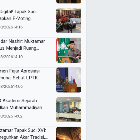
an Organisasi Ko Ping
dan Dracin”
Digital! Tapak Suci
apkan E-Voting,
ilihan Formatur
08/2026
14:16
langsung Real Time
dar Nashir: Muktamar
us Menjadi Ruang
yawarah, Bukan
08/2026
14:10
egangan
en Fajar Apresiasi
uba, Sebut LPTK
opang Kemajuan
08/2026
14:06
didikan Indonesia
 Akademi Sejarah
lkan Muhammadiyah
ner di PTMA
08/2026
14:02
tamar Tapak Suci XVI:
eguhkan Akar Tradisi,