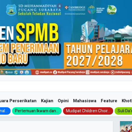
uara Perserikatan
Kajian
Opini
Mahasiswa
Feature
Khot
al...
Pertemuan Ikwam dan...
Mudipat Children Choir...
Suli Da’