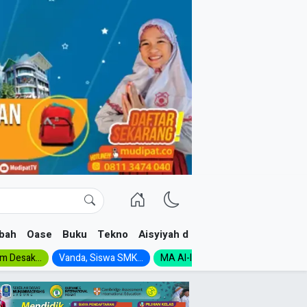
bah
Oase
Buku
Tekno
Aisyiyah dan NA
im Desak...
Vanda, Siswa SMK...
MA Al-Ishlah Gelar...
Muktamar A