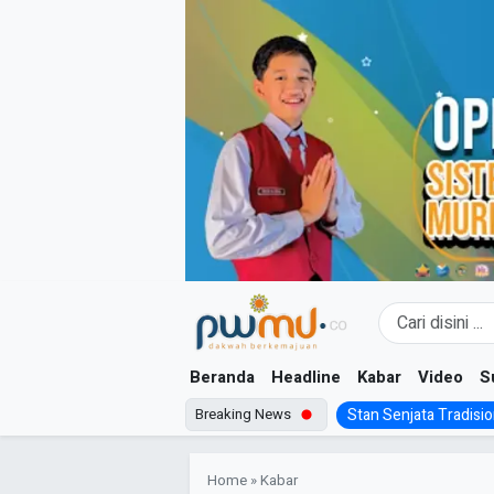
Skip
to
content
Beranda
Headline
Kabar
Video
S
Breaking News
Stan Senjata Tradision
Home
»
Kabar