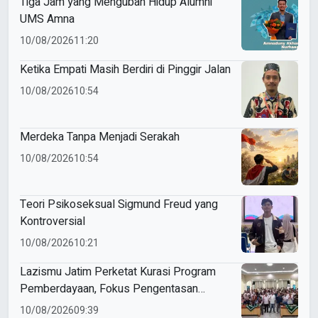
Tiga Jam yang Mengubah Hidup Alumni
UMS Amna
10/08/2026
11:20
Ketika Empati Masih Berdiri di Pinggir Jalan
10/08/2026
10:54
Merdeka Tanpa Menjadi Serakah
10/08/2026
10:54
Teori Psikoseksual Sigmund Freud yang
Kontroversial
10/08/2026
10:21
Lazismu Jatim Perketat Kurasi Program
Pemberdayaan, Fokus Pengentasan
Kemiskinan Berkelanjutan
10/08/2026
09:39