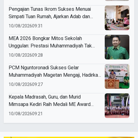
Pengajian Tunas Ikrom Sukses Menuai
Simpati Tuan Rumah, Ajarkan Adab dan
Pererat Silaturahmi Siswa
10/08/2026
09:31
MEA 2026 Bongkar Mitos Sekolah
Unggulan: Prestasi Muhammadiyah Tak
Lagi Milik Pusat Kota
10/08/2026
09:28
PCM Nguntoronadi Sukses Gelar
Muhammadiyah Magetan Mengaji, Hadirkan
350 Jamaah
10/08/2026
09:27
Kepala Madrasah, Guru, dan Murid
Mimsapa Kediri Raih Medali ME Award
2026
10/08/2026
09:21