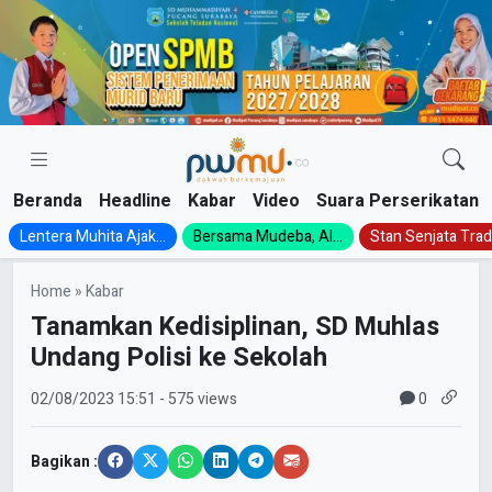
Skip
to
content
Beranda
Headline
Kabar
Video
Suara Perserikatan
Lentera Muhita Ajak...
Bersama Mudeba, Al...
Stan Senjata Tradi
Home
»
Kabar
Tanamkan Kedisiplinan, SD Muhlas
Undang Polisi ke Sekolah
0
02/08/2023
15:51
- 575 views
Bagikan :