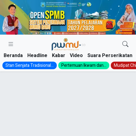
Skip
to
content
Beranda
Headline
Kabar
Video
Suara Perserikatan
Stan Senjata Tradisional...
Pertemuan Ikwam dan...
Mudipat Chil