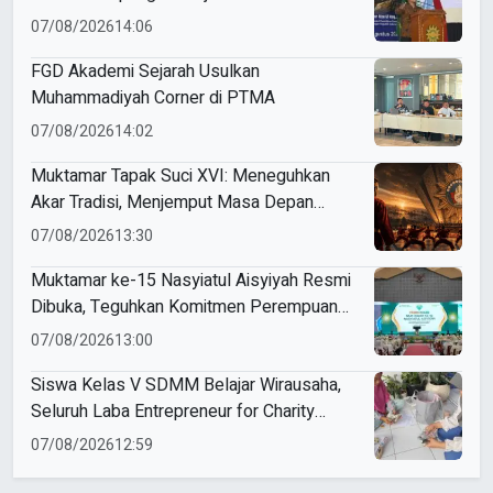
Indonesia
07/08/2026
14:06
FGD Akademi Sejarah Usulkan
Muhammadiyah Corner di PTMA
07/08/2026
14:02
Muktamar Tapak Suci XVI: Meneguhkan
Akar Tradisi, Menjemput Masa Depan
Mendunia
07/08/2026
13:30
Muktamar ke-15 Nasyiatul Aisyiyah Resmi
Dibuka, Teguhkan Komitmen Perempuan
Muda Berkemajuan
07/08/2026
13:00
Siswa Kelas V SDMM Belajar Wirausaha,
Seluruh Laba Entrepreneur for Charity
Didonasikan
07/08/2026
12:59