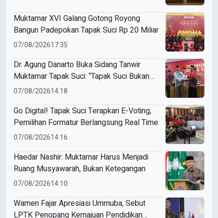
Muktamar XVI Galang Gotong Royong
Bangun Padepokan Tapak Suci Rp 20 Miliar
07/08/2026
17:35
Dr. Agung Danarto Buka Sidang Tanwir
Muktamar Tapak Suci: “Tapak Suci Bukan
Organisasi Ko Ping Ho dan Dracin”
07/08/2026
14:18
Go Digital! Tapak Suci Terapkan E-Voting,
Pemilihan Formatur Berlangsung Real Time
07/08/2026
14:16
Haedar Nashir: Muktamar Harus Menjadi
Ruang Musyawarah, Bukan Ketegangan
07/08/2026
14:10
Wamen Fajar Apresiasi Ummuba, Sebut
LPTK Penopang Kemajuan Pendidikan