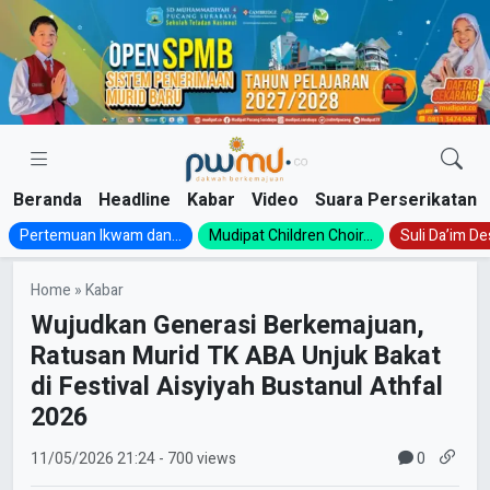
Skip
to
content
Beranda
Headline
Kabar
Video
Suara Perserikatan
Pertemuan Ikwam dan...
Mudipat Children Choir...
Suli Da’im Des
Home
»
Kabar
Wujudkan Generasi Berkemajuan,
Ratusan Murid TK ABA Unjuk Bakat
di Festival Aisyiyah Bustanul Athfal
2026
0
11/05/2026
21:24
- 700 views