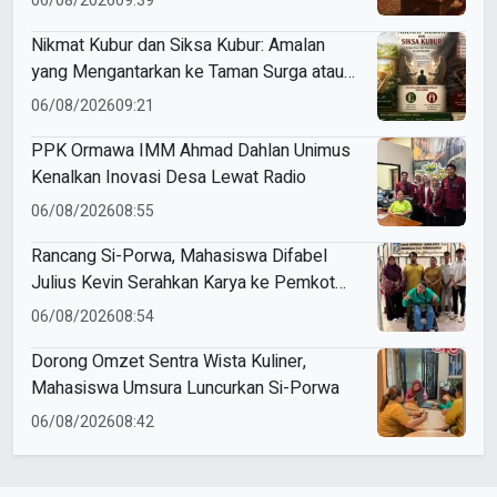
06/08/2026
09:39
Nikmat Kubur dan Siksa Kubur: Amalan
yang Mengantarkan ke Taman Surga atau
Azab Barzakh
06/08/2026
09:21
PPK Ormawa IMM Ahmad Dahlan Unimus
Kenalkan Inovasi Desa Lewat Radio
06/08/2026
08:55
Rancang Si-Porwa, Mahasiswa Difabel
Julius Kevin Serahkan Karya ke Pemkot
Surabaya
06/08/2026
08:54
Dorong Omzet Sentra Wista Kuliner,
Mahasiswa Umsura Luncurkan Si-Porwa
06/08/2026
08:42