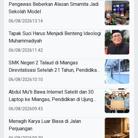
Pengawas Beberkan Alasan Smamita Jadi
Sekolah Model
06/08/2026
13:14
Tapak Suci Harus Menjadi Benteng Ideologi
Muhammadiyah
06/08/2026
11:42
SMK Negeri 2 Talaud di Miangas
Direvitalisasi Setelah 21 Tahun, Pendidikan
3T Makin Berkualitas
06/08/2026
10:10
Abdul Mu’ti Bawa Internet Satelit dan 30
Laptop ke Miangas, Pendidikan di Ujung
Negeri Makin Digital
06/08/2026
09:43
Menagih Karya Luar Biasa di Jalan
Perjuangan