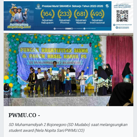
PWMU.CO -
SD Muhamamdiyah 2 Bojonegoro (SD Mudabo) saat melangsungkan
student award (Nela Nopita Sari/PWMU.CO)