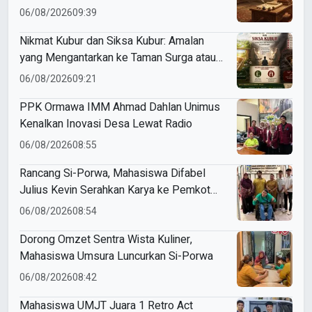
06/08/2026
09:39
Nikmat Kubur dan Siksa Kubur: Amalan
yang Mengantarkan ke Taman Surga atau
Azab Barzakh
06/08/2026
09:21
PPK Ormawa IMM Ahmad Dahlan Unimus
Kenalkan Inovasi Desa Lewat Radio
06/08/2026
08:55
Rancang Si-Porwa, Mahasiswa Difabel
Julius Kevin Serahkan Karya ke Pemkot
Surabaya
06/08/2026
08:54
Dorong Omzet Sentra Wista Kuliner,
Mahasiswa Umsura Luncurkan Si-Porwa
06/08/2026
08:42
Mahasiswa UMJT Juara 1 Retro Act