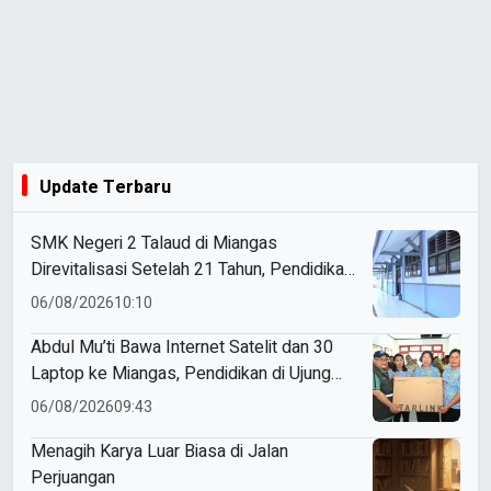
Update Terbaru
SMK Negeri 2 Talaud di Miangas
Direvitalisasi Setelah 21 Tahun, Pendidikan
3T Makin Berkualitas
06/08/2026
10:10
Abdul Mu’ti Bawa Internet Satelit dan 30
Laptop ke Miangas, Pendidikan di Ujung
Negeri Makin Digital
06/08/2026
09:43
Menagih Karya Luar Biasa di Jalan
Perjuangan