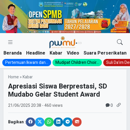
Skip
to
content
Beranda
Headline
Kabar
Video
Suara Perserikatan
Pertemuan Ikwam dan...
Mudipat Children Choir...
Suli Da’im Des
Home
»
Kabar
Apresiasi Siswa Berprestasi, SD
Mudabo Gelar Student Award
0
21/06/2025
20:38
- 460 views
Bagikan :