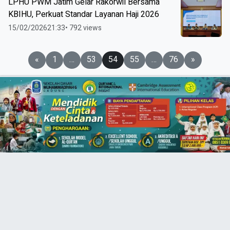
LPHU PWM Jatim Gelar Rakorwil Bersama
KBIHU, Perkuat Standar Layanan Haji 2026
15/02/2026
21:33
• 792 views
Paginasi
«
1
…
53
54
55
…
76
»
pos