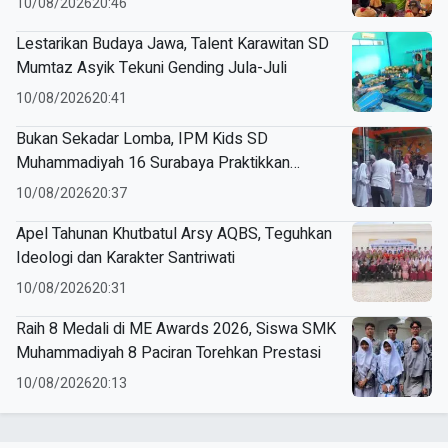
10/08/2026
20:46
Lestarikan Budaya Jawa, Talent Karawitan SD
Mumtaz Asyik Tekuni Gending Jula-Juli
10/08/2026
20:41
Bukan Sekadar Lomba, IPM Kids SD
Muhammadiyah 16 Surabaya Praktikkan
Kepemimpinan di HUT RI
10/08/2026
20:37
Apel Tahunan Khutbatul Arsy AQBS, Teguhkan
Ideologi dan Karakter Santriwati
10/08/2026
20:31
Raih 8 Medali di ME Awards 2026, Siswa SMK
Muhammadiyah 8 Paciran Torehkan Prestasi
10/08/2026
20:13