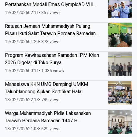
Pertahankan Medali Emas OlympicAD VIII
Makassar
19/02/2026
02:11
• 857 views
Ratusan Jemaah Muhammadiyah Pulang
Pisau Ikuti Salat Tarawih Perdana Ramadan
1447 H
19/02/2026
01:20
• 878 views
Program Kewirausahaan Ramadan IPM Krian
2026 Digelar di Toko Surya
19/02/2026
00:11
• 1.036 views
Mahasiswa KKN UMG Dampingi UMKM
Talunblandong Ajukan Sertifikat Halal
18/02/2026
22:13
• 789 views
Warga Muhammadiyah Pidie Laksanakan
Tarawih Perdana Ramadan 1447 H
Berdasarkan Maklumat KHGT
18/02/2026
21:08
• 629 views