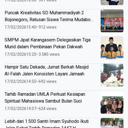
17/02/2026
16:00
• 961 views
Puncak Kreativitas SD Muhammadiyah 2
Bojonegoro, Ratusan Siswa Terima Mudabo
Student Award
17/02/2026
15:40
• 912 views
SMPM Jipat Karangasem Delegasikan Tiga
Murid dalam Pembinaan Pekan Dakwah
17/02/2026
15:25
• 3.585 views
Hampir Satu Dekade, Jumat Berkah Masjid
Al-Falah Jalen Konsisten Layani Jamaah
17/02/2026
14:55
• 692 views
Tarhib Ramadan UMLA Perkuat Kesiapan
Spiritual Mahasiswa Sambut Bulan Suci
17/02/2026
14:07
• 624 views
Lebih dari 1.500 Santri Imam Syuhodo Ikuti