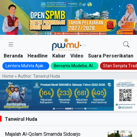
Skip
to
content
Beranda
Headline
Kabar
Video
Suara Perserikatan
Lentera Muhita Ajak...
Bersama Mudeba, Al...
Stan Senjata Tradi
Home
»
Author: Tanwirul Huda
Tanwirul Huda
Majalah Al-Qolam Smamda Sidoarjo