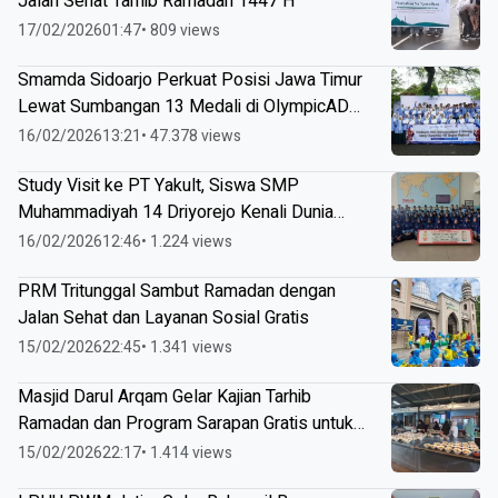
Jalan Sehat Tarhib Ramadan 1447 H
17/02/2026
01:47
• 809 views
Smamda Sidoarjo Perkuat Posisi Jawa Timur
Lewat Sumbangan 13 Medali di OlympicAD
2026
16/02/2026
13:21
• 47.378 views
Study Visit ke PT Yakult, Siswa SMP
Muhammadiyah 14 Driyorejo Kenali Dunia
Industri
16/02/2026
12:46
• 1.224 views
PRM Tritunggal Sambut Ramadan dengan
Jalan Sehat dan Layanan Sosial Gratis
15/02/2026
22:45
• 1.341 views
Masjid Darul Arqam Gelar Kajian Tarhib
Ramadan dan Program Sarapan Gratis untuk
Jamaah
15/02/2026
22:17
• 1.414 views