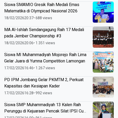
Siswa SMAMIO Gresik Raih Medali Emas
Matematika di Olympicad Nasional 2026
18/02/2026
20:37
• 688 views
MA Al-Ishlah Sendangagung Raih 17 Medali
pada Jember Championship #3
18/02/2026
20:06
• 1.351 views
Siswa MI Muhammadiyah Mojorejo Raih Lima
Gelar Juara di Yumna Competition Lamongan
17/02/2026
16:46
• 1.267 views
PD IPM Jombang Gelar PKMTM 2, Perkuat
Kapasitas dan Kesiapan Kader
17/02/2026
16:28
• 992 views
Siswa SMP Muhammadiyah 13 Kalen Raih
Perunggu di Kejuaraan Pencak Silat IPSI Cup
Lamongan 2026