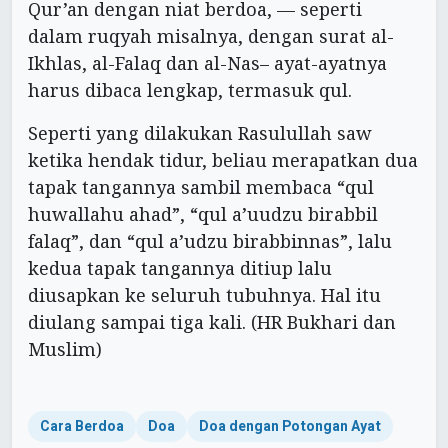
Qur’an dengan niat berdoa, — seperti
dalam ruqyah misalnya, dengan surat al-
Ikhlas, al-Falaq dan al-Nas– ayat-ayatnya
harus dibaca lengkap, termasuk qul.
Seperti yang dilakukan Rasulullah saw
ketika hendak tidur, beliau merapatkan dua
tapak tangannya sambil membaca “qul
huwallahu ahad”, “qul a’uudzu birabbil
falaq”, dan “qul a’udzu birabbinnas”, lalu
kedua tapak tangannya ditiup lalu
diusapkan ke seluruh tubuhnya. Hal itu
diulang sampai tiga kali. (HR Bukhari dan
Muslim)
Cara Berdoa
Doa
Doa dengan Potongan Ayat