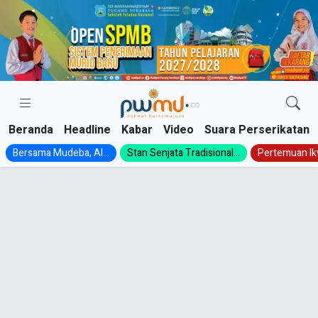
Skip
to
content
Beranda
Headline
Kabar
Video
Suara Perserikatan
Bersama Mudeba, Al...
Stan Senjata Tradisional...
Pertemuan Ik