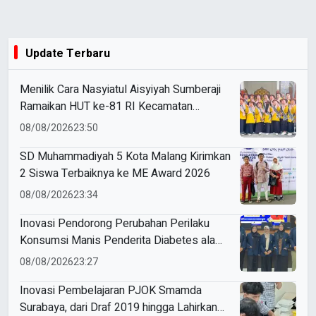
Update Terbaru
Menilik Cara Nasyiatul Aisyiyah Sumberaji
Ramaikan HUT ke-81 RI Kecamatan
Sukodadi
08/08/2026
23:50
SD Muhammadiyah 5 Kota Malang Kirimkan
2 Siswa Terbaiknya ke ME Award 2026
08/08/2026
23:34
Inovasi Pendorong Perubahan Perilaku
Konsumsi Manis Penderita Diabetes ala
Mahasiswa Unesa
08/08/2026
23:27
Inovasi Pembelajaran PJOK Smamda
Surabaya, dari Draf 2019 hingga Lahirkan