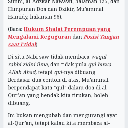
Sunni, al-Adzkar Nawawi, halaman 125, dan
Himpunan Doa dan Dzikir, Mu’ammal
Hamidy, halaman 96).
(Baca:
Hukum Shalat Perempuan yang
Mengalami Keguguran
dan
Posisi Tangan
saat I’tidal
)
Di situ Nabi saw tidak membaca
waqul
rabbi zidni ilma,
dan tidak pula
qul huwa
Allah Ahad,
tetapi
qul
-nya dibuang.
Berdasar dua contoh di atas, Mu’ammal
berpendapat kata “qul” dalam doa di al-
Qur’an yang hendak kita tirukan, boleh
dibuang.
Ini bukan mengubah dan mengurangi ayat
al-Qur’an, tetapi kalau kita membaca al-