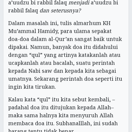
a’uudzu bi rabbil falaq
menjadi
a’uudzu bi
rabbil falaq
dan seterusnya?
Dalam masalah ini, tulis almarhum KH
Mu’ammal Hamidy, para ulama sepakat
doa-doa dalam al-Qur’an sangat baik untuk
dipakai. Namun, banyak doa itu didahului
dengan “qul” yang artinya katakanlah atau
ucapkanlah atau bacalah, suatu perintah
kepada Nabi saw dan kepada kita sebagai
umatnya. Sekarang perintah doa seperti itu
ingin kita tirukan.
Kalau kata “qul” itu kita sebut kembali, –
padahal doa itu ditujukan kepada Allah–
maka sama halnya kita menyuruh Allah
membaca doa itu. Subhanalllah, ini sudah
barang tentu tidak benar.