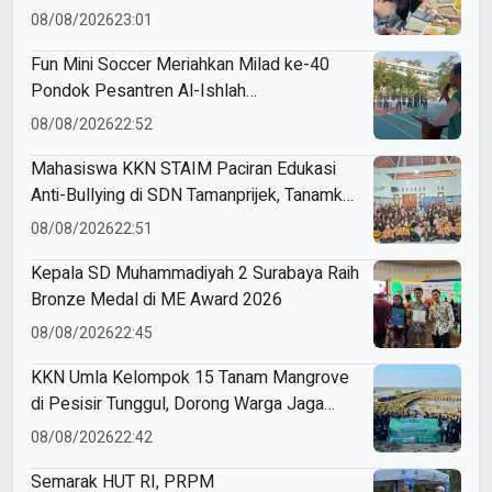
Modul Gizi Digital
08/08/2026
23:01
Fun Mini Soccer Meriahkan Milad ke-40
Pondok Pesantren Al-Ishlah
Sendangagung
08/08/2026
22:52
Mahasiswa KKN STAIM Paciran Edukasi
Anti-Bullying di SDN Tamanprijek, Tanamkan
Empati Sejak Dini
08/08/2026
22:51
Kepala SD Muhammadiyah 2 Surabaya Raih
Bronze Medal di ME Award 2026
08/08/2026
22:45
KKN Umla Kelompok 15 Tanam Mangrove
di Pesisir Tunggul, Dorong Warga Jaga
Lingkungan
08/08/2026
22:42
Semarak HUT RI, PRPM