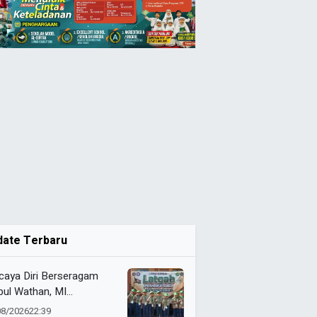
date Terbaru
caya Diri Berseragam
bul Wathan, MI
ammadiyah Resik Ikuti
08/2026
22:39