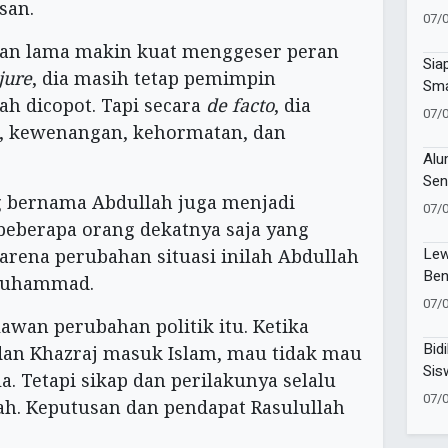
san.
Alm
07/
ian lama makin kuat menggeser peran
Sia
jure
, dia masih tetap pemimpin
Sma
ah dicopot. Tapi secara
de facto
, dia
Ber
07/
Pro
, kewenangan, kehormatan, dan
Alu
Sen
g bernama Abdullah juga menjadi
Muk
07/
Ais
 beberapa orang dekatnya saja yang
Lew
arena perubahan situasi inilah Abdullah
Ben
Muhammad.
Man
07/
Ja
wan perubahan politik itu. Ketika
Bidi
dan Khazraj masuk Islam, mau tidak mau
Sis
a. Tetapi sikap dan perilakunya selalu
Fok
07/
lah. Keputusan dan pendapat Rasulullah