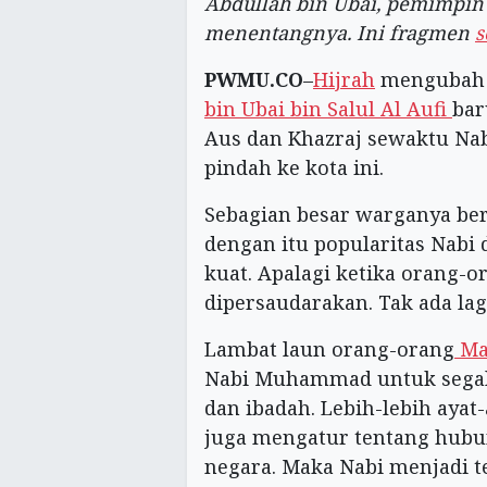
Abdullah bin Ubai, pemimpin
menentangnya. Ini fragmen
s
PWMU.CO
–
Hijrah
mengubah p
bin Ubai bin Salul Al Aufi
bar
Aus dan Khazraj sewaktu N
pindah ke kota ini.
Sebagian besar warganya ber
dengan itu popularitas Nabi
kuat. Apalagi ketika orang-
dipersaudarakan. Tak ada lag
Lambat laun orang-orang
Ma
Nabi Muhammad untuk segala
dan ibadah. Lebih-lebih ayat
juga mengatur tentang hubu
negara. Maka Nabi menjadi t