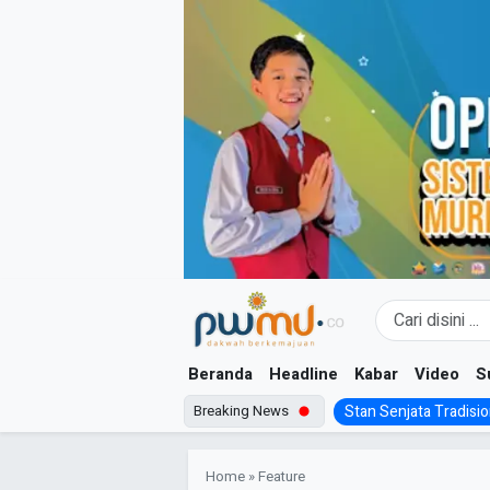
Skip
to
content
Beranda
Headline
Kabar
Video
S
Breaking News
Stan Senjata Tradision
Home
»
Feature