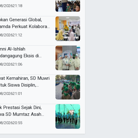
adany
08/2026
21:18
pkan Generasi Global,
mda Perkuat Kolaborasi
sama Wali Murid Kelas XI
08/2026
21:12
gram Internasional
mni Al-Ishlah
dangagung Eksis di
tamar ke-15 Nasyiatul
08/2026
21:06
yiyah Surakarta
at Kemahiran, SD Muwri
tuk Siswa Disiplin,
diri, dan Bertanggung
08/2026
21:01
wab
k Prestasi Sejak Dini,
wa SD Mumtaz Asah
us Lewat Talent Panahan
08/2026
20:55