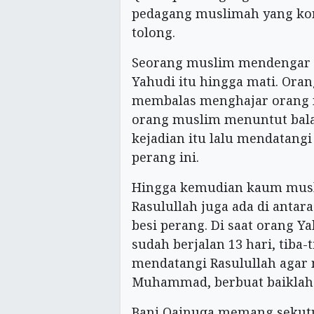
pedagang muslimah yang kon
tolong.
Seorang muslim mendengar t
Yahudi itu hingga mati. Oran
membalas menghajar orang m
orang muslim menuntut ba
kejadian itu lalu mendatan
perang ini.
Hingga kemudian kaum musl
Rasulullah juga ada di anta
besi perang. Di saat orang 
sudah berjalan 13 hari, tiba-
mendatangi Rasulullah agar
Muhammad, berbuat baiklah k
Bani Qainuqa memang sekutu