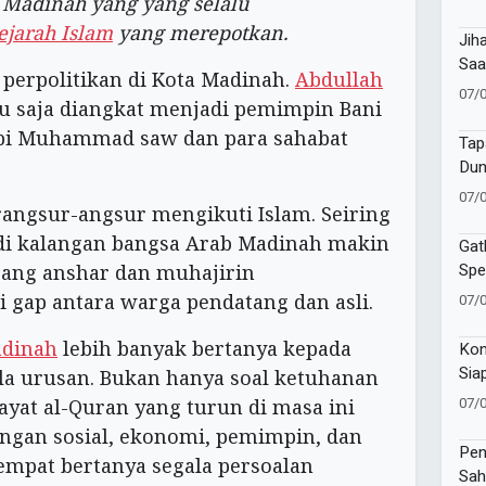
 Madinah yang yang selalu
Lat
ejarah Islam
yang merepotkan.
Sa
Jih
Saa
erpolitikan di Kota Madinah.
Abdullah
Pen
07/
u saja diangkat menjadi pemimpin Bani
Um
abi Muhammad saw dan para sahabat
Tap
Dun
07/
angsur-angsur mengikuti Islam. Seiring
 di kalangan bangsa Arab Madinah makin
Gat
Spe
orang anshar dan muhajirin
Pem
i gap antara warga pendatang dan asli.
07/
Pre
dinah
lebih banyak bertanya kepada
Kon
Sia
 urusan. Bukan hanya soal ketuhanan
202
07/
-ayat al-Quran yang turun di masa ini
ngan sosial, ekonomi, pemimpin, dan
Pen
empat bertanya segala persoalan
Sah