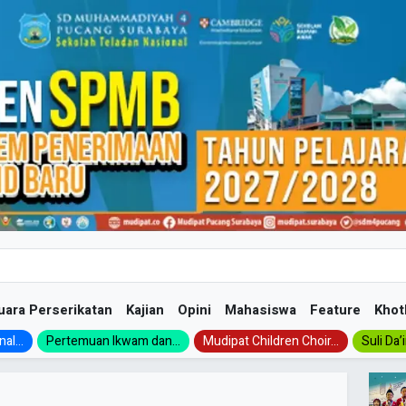
uara Perserikatan
Kajian
Opini
Mahasiswa
Feature
Khot
al...
Pertemuan Ikwam dan...
Mudipat Children Choir...
Suli Da’