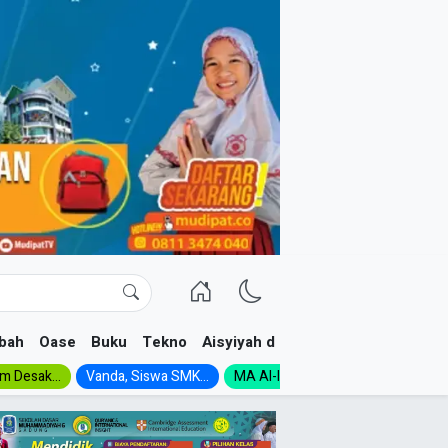
bah
Oase
Buku
Tekno
Aisyiyah dan NA
im Desak...
Vanda, Siswa SMK...
MA Al-Ishlah Gelar...
Muktamar A