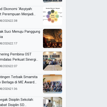
gab Pramuka Siaga
mbeng
ad Ekonomi ‘Aisyiyah:
t Perempuan Menjadi
ggerak Kemandirian
08/2026
22:38
at
ak Suci Menuju Panggung
ia
08/2026
22:17
hering Pembina OST
mdalas Perkuat Sinergi
binaan Karakter dan
08/2026
22:07
stasi Siswa
tingen Terbaik Smamita
p Berlaga di ME Award
6
08/2026
21:36
egak Disiplin Sekolah:
abat Disiplin SD