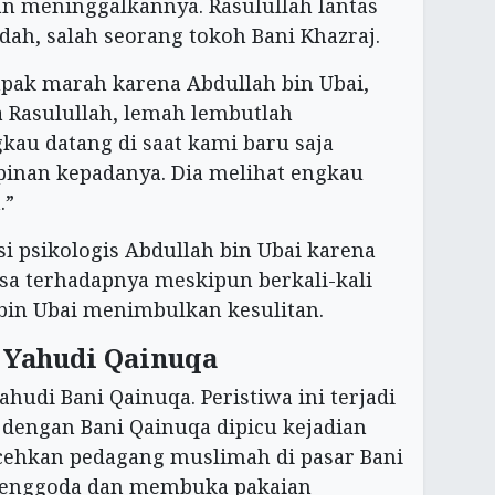
an meninggalkannya. Rasulullah lantas
ah, salah seorang tokoh Bani Khazraj.
pak marah karena Abdullah bin Ubai,
a Rasulullah, lemah lembutlah
kau datang di saat kami baru saja
nan kepadanya. Dia melihat engkau
.”
 psikologis Abdullah bin Ubai karena
a terhadapnya meskipun berkali-kali
 bin Ubai menimbulkan kesulitan.
Yahudi Qainuqa
hudi Bani Qainuqa. Peristiwa ini terjadi
 dengan Bani Qainuqa dipicu kejadian
ehkan pedagang muslimah di pasar Bani
menggoda dan membuka pakaian