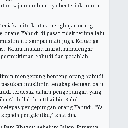
tan saja membuatnya berteriak minta
eriakan itu lantas menghajar orang
g-orang Yahudi di pasar tidak terima lalu
uslim itu sampai mati juga. Keluarga
las. Kaum muslim marah mendengar
gi permukiman Yahudi dan pecahlah
imin mengepung benteng orang Yahudi.
ra pasukan muslimin lengkap dengan baju
Yahudi terdesak dalam pengepungan yang
tiba Abdullah bin Ubai bin Salul
 melepas pengepungan orang Yahudi. ”Ya
epada pengikutku,” kata dia.
 Bani Khazraj sebelum Islam. Rupanya