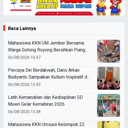
Baca Lainnya
Mahasiswa KKN UM Jember Bersama
Warga Gotong Royong Bersihkan Puing
Rumah Korban Kebakaran di Desa
06/08/2026 15:47
Sumber Anom
Percaya Diri Berdakwah, Daris Arkan
Budiyanto Sampaikan Kultum Inspiratif di
Masjid Baiturrahman
06/08/2026 15:43
Latih Kemandirian dan Kedisiplinan SD
Muwri Gelar Kemahiran 2026
06/08/2026 15:38
Mahasiswa KKN Umsura Kelompok 22