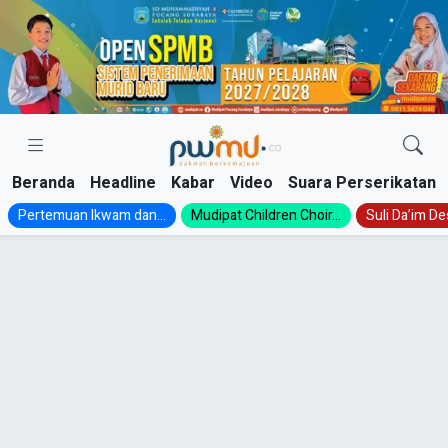
Skip
to
content
Beranda
Headline
Kabar
Video
Suara Perserikatan
Pertemuan Ikwam dan...
Mudipat Children Choir...
Suli Da’im Des