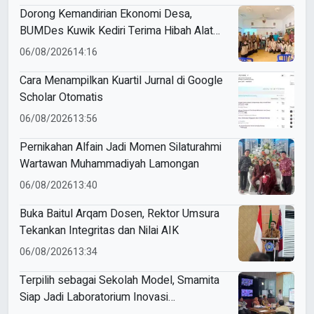
Dorong Kemandirian Ekonomi Desa,
BUMDes Kuwik Kediri Terima Hibah Alat
Pencetak Briket Biomassa Briqpress
06/08/2026
14:16
Cara Menampilkan Kuartil Jurnal di Google
Scholar Otomatis
06/08/2026
13:56
Pernikahan Alfain Jadi Momen Silaturahmi
Wartawan Muhammadiyah Lamongan
06/08/2026
13:40
Buka Baitul Arqam Dosen, Rektor Umsura
Tekankan Integritas dan Nilai AIK
06/08/2026
13:34
Terpilih sebagai Sekolah Model, Smamita
Siap Jadi Laboratorium Inovasi