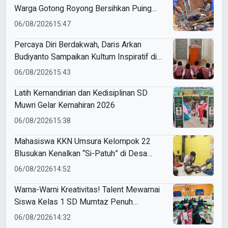
Warga Gotong Royong Bersihkan Puing
Rumah Korban Kebakaran di Desa Sumber
06/08/2026
15:47
Anom
Percaya Diri Berdakwah, Daris Arkan
Budiyanto Sampaikan Kultum Inspiratif di
Masjid Baiturrahman
06/08/2026
15:43
Latih Kemandirian dan Kedisiplinan SD
Muwri Gelar Kemahiran 2026
06/08/2026
15:38
Mahasiswa KKN Umsura Kelompok 22
Blusukan Kenalkan “Si-Patuh” di Desa
Banjarkejen
06/08/2026
14:52
Warna-Warni Kreativitas! Talent Mewarnai
Siswa Kelas 1 SD Mumtaz Penuh
Keceriaan
06/08/2026
14:32