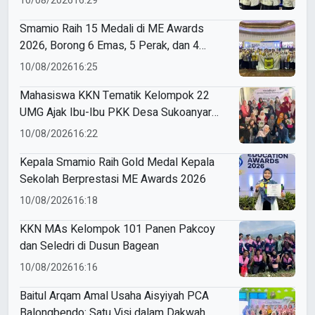
10/08/2026
16:29
Smamio Raih 15 Medali di ME Awards
2026, Borong 6 Emas, 5 Perak, dan 4
Perunggu
10/08/2026
16:25
Mahasiswa KKN Tematik Kelompok 22
UMG Ajak Ibu-Ibu PKK Desa Sukoanyar
Berkreasi dengan Ecoprint
10/08/2026
16:22
Kepala Smamio Raih Gold Medal Kepala
Sekolah Berprestasi ME Awards 2026
10/08/2026
16:18
KKN MAs Kelompok 101 Panen Pakcoy
dan Seledri di Dusun Bagean
10/08/2026
16:16
Baitul Arqam Amal Usaha Aisyiyah PCA
Balongbendo: Satu Visi dalam Dakwah,