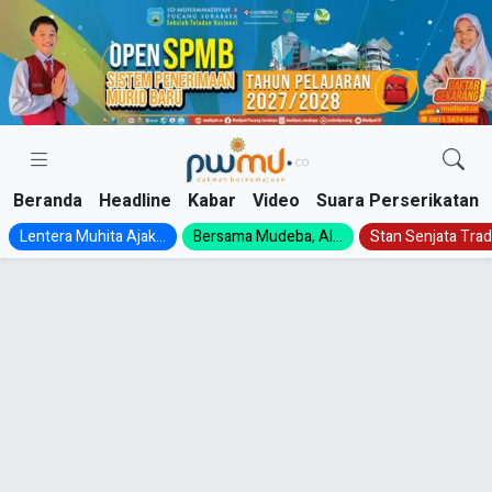
Skip
to
content
Beranda
Headline
Kabar
Video
Suara Perserikatan
Lentera Muhita Ajak...
Bersama Mudeba, Al...
Stan Senjata Tradi