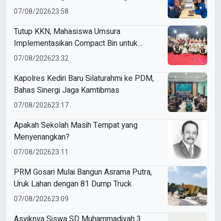
Budaya Indonesia
07/08/2026
23:58
Tutup KKN, Mahasiswa Umsura
Implementasikan Compact Bin untuk
Sampah Anorganik di Ketabang
07/08/2026
23:32
Kapolres Kediri Baru Silaturahmi ke PDM,
Bahas Sinergi Jaga Kamtibmas
07/08/2026
23:17
Apakah Sekolah Masih Tempat yang
Menyenangkan?
07/08/2026
23:11
PRM Gosari Mulai Bangun Asrama Putra,
Uruk Lahan dengan 81 Dump Truck
07/08/2026
23:09
Asyiknya Siswa SD Muhammadiyah 3