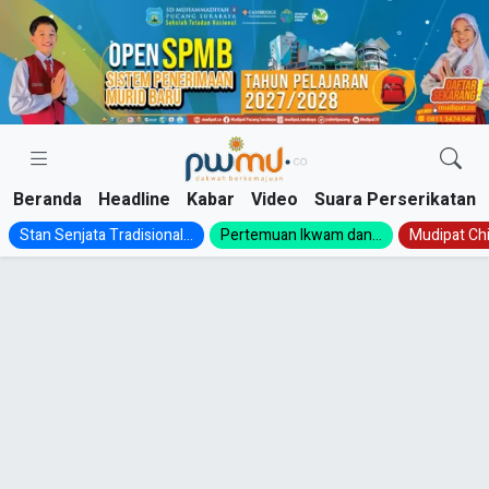
Skip
to
content
Beranda
Headline
Kabar
Video
Suara Perserikatan
Stan Senjata Tradisional...
Pertemuan Ikwam dan...
Mudipat Chil