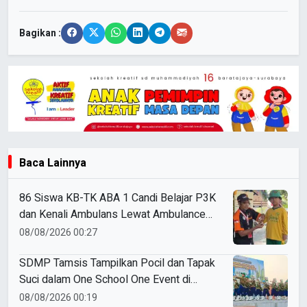
Bagikan :
Baca Lainnya
86 Siswa KB-TK ABA 1 Candi Belajar P3K
dan Kenali Ambulans Lewat Ambulance
Goes to Schools
08/08/2026 00:27
SDMP Tamsis Tampilkan Pocil dan Tapak
Suci dalam One School One Event di
Mojokerto
08/08/2026 00:19