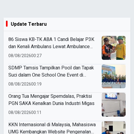
Update Terbaru
86 Siswa KB-TK ABA 1 Candi Belajar P3K
dan Kenali Ambulans Lewat Ambulance
Goes to Schools
08/08/2026
00:27
SDMP Tamsis Tampilkan Pocil dan Tapak
Suci dalam One School One Event di
Mojokerto
08/08/2026
00:19
Orang Tua Mengajar Spemdalas, Praktisi
PGN SAKA Kenalkan Dunia Industri Migas
08/08/2026
00:11
KKN Internasional di Malaysia, Mahasiswa
UMG Kembangkan Website Pengenalan