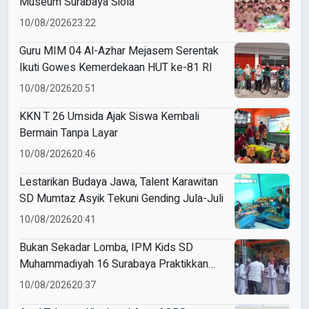
Museum Surabaya Siola
10/08/2026
23:22
Guru MIM 04 Al-Azhar Mejasem Serentak
Ikuti Gowes Kemerdekaan HUT ke-81 RI
10/08/2026
20:51
KKN T 26 Umsida Ajak Siswa Kembali
Bermain Tanpa Layar
10/08/2026
20:46
Lestarikan Budaya Jawa, Talent Karawitan
SD Mumtaz Asyik Tekuni Gending Jula-Juli
10/08/2026
20:41
Bukan Sekadar Lomba, IPM Kids SD
Muhammadiyah 16 Surabaya Praktikkan
Kepemimpinan di HUT RI
10/08/2026
20:37