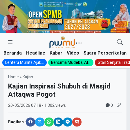
Skip
to
content
Beranda
Headline
Kabar
Video
Suara Perserikatan
Lentera Muhita Ajak...
Bersama Mudeba, Al...
Stan Senjata Tradi
Home
»
Kajian
Kajian Inspirasi Shubuh di Masjid
Attaqwa Pogot
0
20/05/2026
07:18
- 1.302 views
Bagikan :