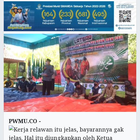
PWMU.CO -