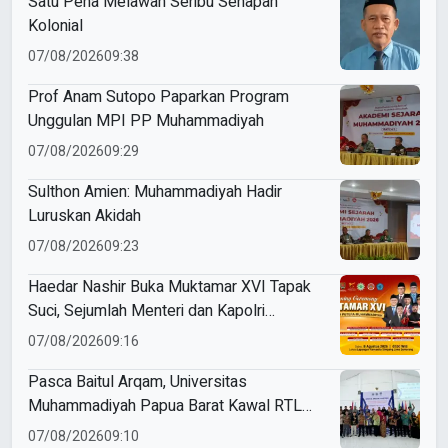
Satu Pena Melawan Seribu Senapan
Kolonial
07/08/2026
09:38
Prof Anam Sutopo Paparkan Program
Unggulan MPI PP Muhammadiyah
07/08/2026
09:29
Sulthon Amien: Muhammadiyah Hadir
Luruskan Akidah
07/08/2026
09:23
Haedar Nashir Buka Muktamar XVI Tapak
Suci, Sejumlah Menteri dan Kapolri
Dijadwalkan Hadir
07/08/2026
09:16
Pasca Baitul Arqam, Universitas
Muhammadiyah Papua Barat Kawal RTL
Peserta Selama Enam Bulan
07/08/2026
09:10