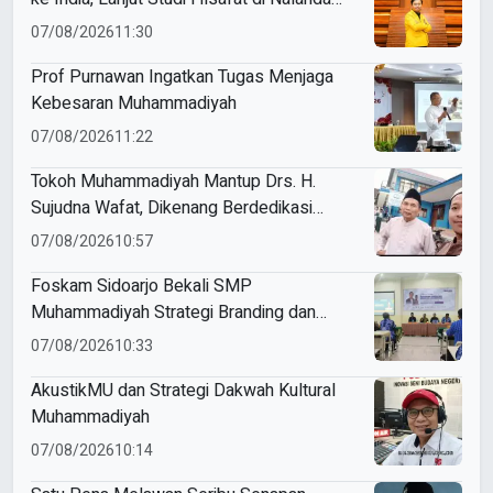
University
07/08/2026
11:30
Prof Purnawan Ingatkan Tugas Menjaga
Kebesaran Muhammadiyah
07/08/2026
11:22
Tokoh Muhammadiyah Mantup Drs. H.
Sujudna Wafat, Dikenang Berdedikasi
Kembangkan Dakwah dan Pendidikan
07/08/2026
10:57
Foskam Sidoarjo Bekali SMP
Muhammadiyah Strategi Branding dan
Marketing Sekolah
07/08/2026
10:33
AkustikMU dan Strategi Dakwah Kultural
Muhammadiyah
07/08/2026
10:14