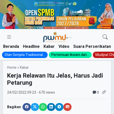
Skip
to
content
Beranda
Headline
Kabar
Video
Suara Perserikatan
Stan Senjata Tradisional...
Pertemuan Ikwam dan...
Mudipat Chil
Home
»
Kabar
Kerja Relawan Itu Jelas, Harus Jadi
Petarung
0
24/02/2022
09:23
- 670 views
Bagikan :